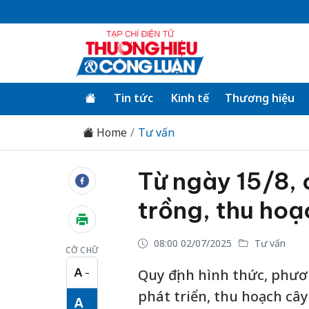
Tin tức
Kinh tế
Thương hiệu
Home
Tư vấn
Từ ngày 15/8, 
trồng, thu hoạ
08:00 02/07/2025
Tư vấn
CỠ CHỮ
A
Quy định hình thức, phươ
−
Cỡ chữ nhỏ
phát triển, thu hoạch cây
A