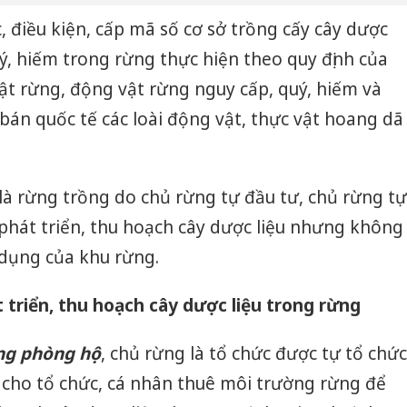
bảo vệ 
, điều kiện, cấp mã số cơ sở trồng cấy cây dược
kinh do
uý, hiếm trong rừng thực hiện theo quy định của
Công an
vật rừng, động vật rừng nguy cấp, quý, hiếm và
tìm bị h
án sản 
bán quốc tế các loài động vật, thực vật hoang dã
bán yến
Thanh H
hại tron
à rừng trồng do chủ rừng tự đầu tư, chủ rừng tự
bán bìn
g phát triển, thu hoạch cây dược liệu nhưng không
Moyuum
 dụng của khu rừng.
 triển, thu hoạch cây dược liệu trong rừng
ừng phòng hộ
, chủ rừng là tổ chức được tự tổ chức
c cho tổ chức, cá nhân thuê môi trường rừng để