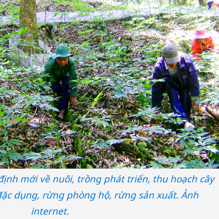
nh mới về nuôi, trồng phát triển, thu hoạch cây
đặc dụng, rừng phòng hộ, rừng sản xuất. Ảnh
Cà Mau:
công kh
internet.
sản phẩ