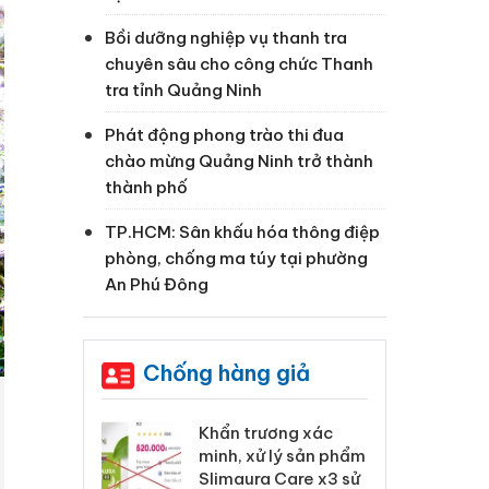
Bồi dưỡng nghiệp vụ thanh tra
chuyên sâu cho công chức Thanh
tra tỉnh Quảng Ninh
Phát động phong trào thi đua
chào mừng Quảng Ninh trở thành
thành phố
TP.HCM: Sân khấu hóa thông điệp
phòng, chống ma túy tại phường
An Phú Đông
Chống hàng giả
 Tiêu hủy
Khẩn trương xác
Cà
ai hàng ngàn
minh, xử lý sản phẩm
cô
m nhập lậu,
Slimaura Care x3 sử
sả