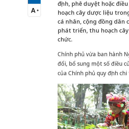
Cỡ chữ vừa
định, phê duyệt hoặc điều
A
+
hoạch cây dược liệu trong
Cỡ chữ lớn
cá nhân, cộng đồng dân c
phát triển, thu hoạch cây
chức.
Chính phủ vừa ban hành Ng
đổi, bổ sung một số điều c
của Chính phủ quy định chi