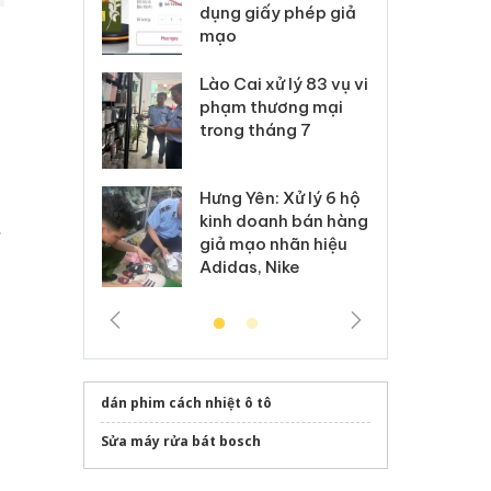
môi trường
dụng giấy phép giả
bả
anh
mạo
ki
 Thanh Hóa
Lào Cai xử lý 83 vụ vi
Cô
ại trong vụ
phạm thương mại
tìm
xuất, buôn
trong tháng 7
án
 sào giả
bá
Hưng Yên: Xử lý 6 hộ
óa: Tìm bị
Th
kinh doanh bán hàng
g vụ án buôn
hạ
giả mạo nhãn hiệu
h sữa
bá
Adidas, Nike
 giả
Mo
dán phim cách nhiệt ô tô
Sửa máy rửa bát bosch