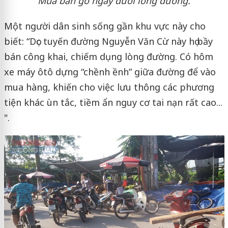
Mua bán gỗ ngay dưới lòng đường.
Một người dân sinh sống gần khu vực này cho
biết: “Dọc tuyến đường Nguyễn Văn Cừ này họ bầy
bán công khai, chiếm dụng lòng đường. Có hôm
xe máy ôtô dựng “chềnh ềnh” giữa đường để vào
mua hàng, khiến cho việc lưu thông các phương
tiện khác ùn tắc, tiềm ẩn nguy cơ tai nạn rất cao...
".