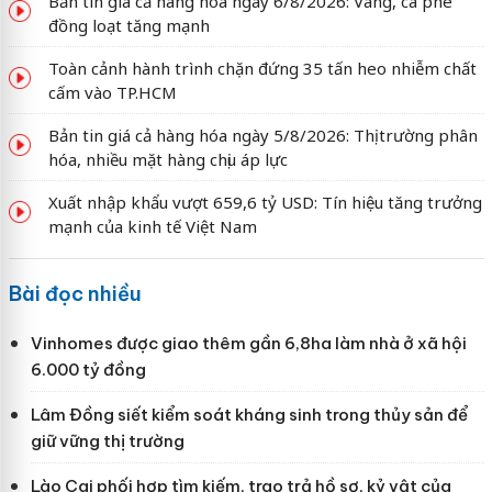
Bản tin giá cả hàng hóa ngày 6/8/2026: Vàng, cà phê
đồng loạt tăng mạnh
Toàn cảnh hành trình chặn đứng 35 tấn heo nhiễm chất
cấm vào TP.HCM
Bản tin giá cả hàng hóa ngày 5/8/2026: Thị trường phân
hóa, nhiều mặt hàng chịu áp lực
Xuất nhập khẩu vượt 659,6 tỷ USD: Tín hiệu tăng trưởng
mạnh của kinh tế Việt Nam
Bài đọc nhiều
Vinhomes được giao thêm gần 6,8ha làm nhà ở xã hội
6.000 tỷ đồng
Lâm Đồng siết kiểm soát kháng sinh trong thủy sản để
giữ vững thị trường
Lào Cai phối hợp tìm kiếm, trao trả hồ sơ, kỷ vật của