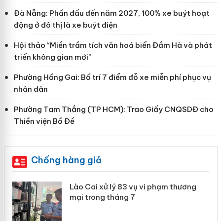
Đà Nẵng: Phấn đấu đến năm 2027, 100% xe buýt hoạt
động ở đô thị là xe buýt điện
Hội thảo “Miền trầm tích văn hoá biển Đầm Hà và phát
triển không gian mới”
Phường Hồng Gai: Bố trí 7 điểm đỗ xe miễn phí phục vụ
nhân dân
Phường Tam Thắng (TP HCM): Trao Giấy CNQSDĐ cho
Thiền viện Bồ Đề
Chống hàng giả
 án
Lào Cai xử lý 83 vụ vi phạm thương
mại trong tháng 7
n