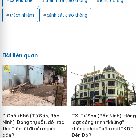
xã Phù Khê
thanh tra giao thông
lòng đường
trách nhiệm
cảnh sát giao thông
Bài liên quan
P.Châu Khê (Từ Sơn, Bắc
TX. Từ Sơn (Bắc Ninh): Hàng
Ninh): Đóng trụ sắt, đổ “rác
loạt công trình “khủng”
thải” lên lối đi của người
không phép “băm nát” KĐT
dân?
Đền Đô?