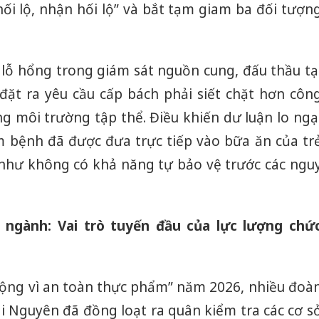
hối lộ, nhận hối lộ” và bắt tạm giam ba đối tượn
 lỗ hổng trong giám sát nguồn cung, đấu thầu tạ
đặt ra yêu cầu cấp bách phải siết chặt hơn côn
g môi trường tập thể. Điều khiến dư luận lo ngạ
 bệnh đã được đưa trực tiếp vào bữa ăn của tr
như không có khả năng tự bảo vệ trước các ngu
 ngành: Vai trò tuyến đầu của lực lượng chứ
ng vì an toàn thực phẩm” năm 2026, nhiều đoà
Cà Mau:
ái Nguyên đã đồng loạt ra quân kiểm tra các cơ s
công kh