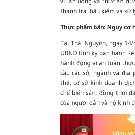
vụ ăn uống và thức ăn đườ
thanh tra, hậu kiểm và xử 
Thực phẩm bẩn: Nguy cơ hi
Tại Thái Nguyên, ngày 14/
UBND tỉnh ký ban hành Kế 
hành động vì an toàn thực
cầu các sở, ngành và địa
thể, cơ sở kinh doanh dị
chế biến sẵn; đồng thời 
của người dân và hộ kinh 