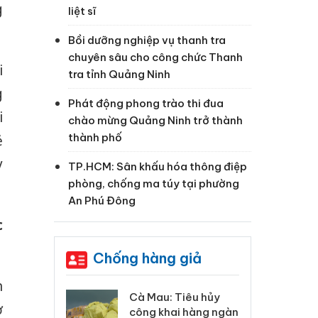
g
liệt sĩ
Bồi dưỡng nghiệp vụ thanh tra
chuyên sâu cho công chức Thanh
i
tra tỉnh Quảng Ninh
g
Phát động phong trào thi đua
i
chào mừng Quảng Ninh trở thành
thành phố
ẻ
y
TP.HCM: Sân khấu hóa thông điệp
phòng, chống ma túy tại phường
An Phú Đông
c
Chống hàng giả
n
 Tiêu hủy
Khẩn trương xác
Cà
ở
ai hàng ngàn
minh, xử lý sản phẩm
cô