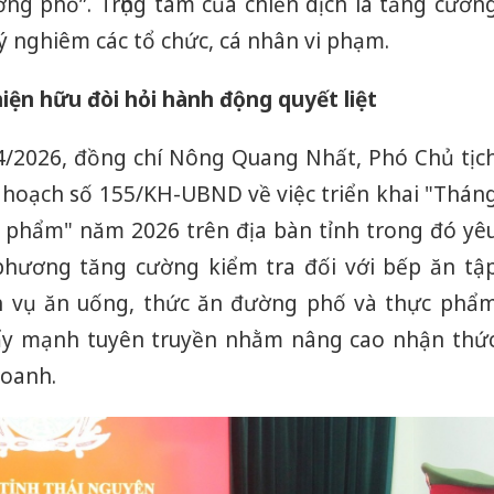
ng phố”. Trọng tâm của chiến dịch là tăng cườn
lý nghiêm các tổ chức, cá nhân vi phạm.
ện hữu đòi hỏi hành động quyết liệt
4/2026, đồng chí Nông Quang Nhất, Phó Chủ tịc
hoạch số 155/KH-UBND về việc triển khai "Thán
 phẩm" năm 2026 trên địa bàn tỉnh trong đó yê
 phương tăng cường kiểm tra đối với bếp ăn tậ
ch vụ ăn uống, thức ăn đường phố và thực phẩ
đẩy mạnh tuyên truyền nhằm nâng cao nhận thứ
doanh.