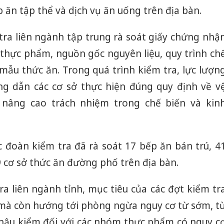
sản phẩ
ăn tập thể và dịch vụ ăn uống trên địa bàn.
bảo vệ 
kinh do
tra liên ngành tập trung rà soát giấy chứng nhậ
Công an
 thực phẩm, nguồn gốc nguyên liệu, quy trình ch
tìm bị h
 mẫu thức ăn. Trong quá trình kiểm tra, lực lượn
án sản 
bán yến
g dẫn các cơ sở thực hiện đúng quy định về v
 nâng cao trách nhiệm trong chế biến và kin
Thanh H
hại tron
bán bìn
Moyuum
c đoàn kiểm tra đã rà soát 17 bếp ăn bán trú, 4
9 cơ sở thức ăn đường phố trên địa bàn.
a liên ngành tỉnh, mục tiêu của các đợt kiểm tr
m mà còn hướng tới phòng ngừa nguy cơ từ sớm, t
 hậu kiểm đối với các nhóm thực phẩm có nguy c