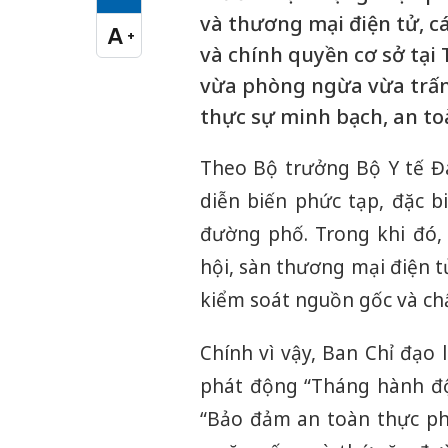
Cỡ chữ vừa
và thương mại điện tử, cá
A
+
Cỡ chữ lớn
và chính quyền cơ sở tại
vừa phòng ngừa vừa trấn
thực sự minh bạch, an to
Theo Bộ trưởng Bộ Y tế Đ
diễn biến phức tạp, đặc bi
đường phố. Trong khi đó
hội, sàn thương mại điện 
kiểm soát nguồn gốc và ch
Chính vì vậy, Ban Chỉ đạo
phát động “Tháng hành độ
“Bảo đảm an toàn thực p