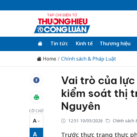
Tin tức
Kinh tế
Thương hiệu
Home
Chính sách & Pháp Luật
Vai trò của lự
kiểm soát thị 
Nguyên
CỠ CHỮ
A
12:51 10/05/2026
Chính sách 
−
Cỡ chữ nhỏ
A
Trước thực trạng thực phẩ