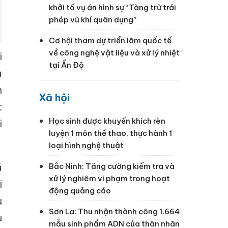
khởi tố vụ án hình sự “Tàng trữ trái
phép vũ khí quân dụng”
Cơ hội tham dự triển lãm quốc tế
về công nghệ vật liệu và xử lý nhiệt
i
tại Ấn Độ
à
n
Xã hội
t
Học sinh được khuyến khích rèn
i
luyện 1 môn thể thao, thực hành 1
loại hình nghệ thuật
á
Bắc Ninh: Tăng cường kiểm tra và
xử lý nghiêm vi phạm trong hoạt
i
động quảng cáo
u
Sơn La: Thu nhận thành công 1.664
u
mẫu sinh phẩm ADN của thân nhân