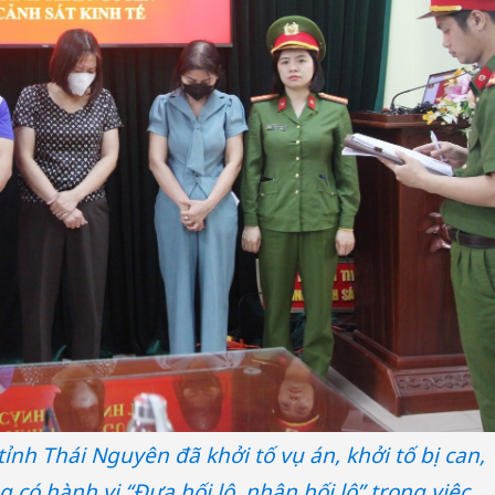
ỉnh Thái Nguyên đã khởi tố vụ án, khởi tố bị can,
 có hành vi “Đưa hối lộ, nhận hối lộ” trong việc