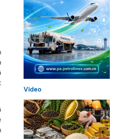
n
n
ã
c
Video
ã
ề
h