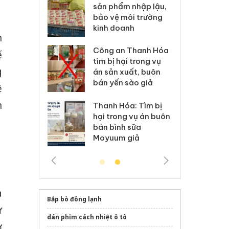
m nhập lậu,
Slimaura Care x3 sử
sả
môi trường
dụng giấy phép giả
bả
anh
mạo
ki
n
 Thanh Hóa
Lào Cai xử lý 83 vụ vi
Cô
ế
ại trong vụ
phạm thương mại
tìm
g
xuất, buôn
trong tháng 7
án
 sào giả
bá
ệ
h
Hưng Yên: Xử lý 6 hộ
óa: Tìm bị
Th
kinh doanh bán hàng
g vụ án buôn
hạ
giả mạo nhãn hiệu
h sữa
bá
Adidas, Nike
 giả
Mo
1
a
Bắp bò đông lạnh
ừ
dán phim cách nhiệt ô tô
ơ