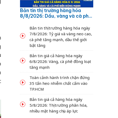
g
Bản tin thị trường hàng hóa
8/8/2026: Dầu, vàng và cà phê
biến động mạnh
Bản tin thị trường hàng hóa ngày
7/8/2026: Tỷ giá và vàng neo cao,
h
cà phê tăng mạnh, dầu thế giới
bật tăng
g
u
Bản tin giá cả hàng hóa ngày
6/8/2026: Vàng, cà phê đồng loạt
p
tăng mạnh
m
Toàn cảnh hành trình chặn đứng
c
35 tấn heo nhiễm chất cấm vào
TP.HCM
Bản tin giá cả hàng hóa ngày
5/8/2026: Thị trường phân hóa,
nhiều mặt hàng chịu áp lực