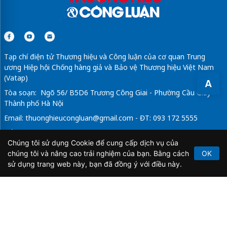
Tạp chí điện tử Thương hiệu và Công luận của cơ quan Trung
ương Hiệp hội Chống hàng giả và Bảo vệ Thương hiệu Việt Nam
(Vatap)
A
Tòa soạn: Ngõ 56/ B5D6 Trương Công Giai - Phường Cầu Giấy -
Thành phố Hà Nội
Email:
thuonghieucongluan@gmail.com
- ĐT: 093 172 5555
Tổng Biên Tập: Vũ Đức Thuận
Chúng tôi sử dụng Cookie để cung cấp dịch vụ của
Giấy phép hoạt động báo chí điện tử số 64/GP-BTTTT do Bộ
chúng tôi và nâng cao trải nghiệm của bạn. Bằng cách
OK
Thông tin và Truyền thông cấp ngày 21/2/2020.
sử dụng trang web này, bạn đã đồng ý với điều này.
Copyright © 2026
TẠP CHÍ THƯƠNG HIỆU & CÔNG
LUẬN
. All Rights Reserved.