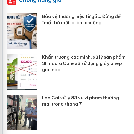
Chống hàng giả
àng
Bảo vệ thương hiệu từ gốc: Đừng để
“mất bò mới lo làm chuồng”
ản
Khẩn trương xác minh, xử lý sản phẩm
 án
Slimaura Care x3 sử dụng giấy phép
giả mạo
Lào Cai xử lý 83 vụ vi phạm thương
mại trong tháng 7