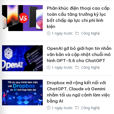
Phân khúc điện thoại cao cấp
toàn cầu tăng trưởng kỷ lục
bất chấp áp lực chi phí linh
kiện
1 ngày trước
Công Nghệ
OpenAI gỡ bỏ giới hạn tin nhắn
văn bản và cập nhật chuỗi mô
hình GPT-5.6 cho ChatGPT
1 ngày trước
Công Nghệ
Dropbox mở rộng kết nối với
ChatGPT, Claude và Gemini
nhằm tối ưu ngữ cảnh làm việc
bằng AI
1 ngày trước
Công Nghệ