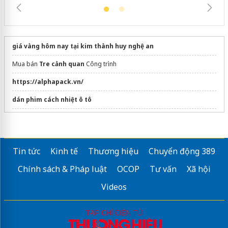
giá vàng hôm nay tại kim thành huy nghệ an
Mua bán
Tre cảnh quan
Công trình
https://alphapack.vn/
dán phim cách nhiệt ô tô
https://dienmayphuckhanh.vn/
Cung cấp
Quạt công nghiệp
chính hãng
Tin tức
Kinh tế
Thương hiệu
Chuyển động 389
Sửa máy rửa bát bosch
Chính sách & Pháp luật
OCOP
Tư vấn
Xã hội
Báo giá
van bi điều khiển điện
Videos