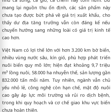
như cá song, cá giò, cá chẽm hay tôm hùm. Dù
mang lại nguồn thu ổn định, các sản phẩm này
chưa tạo được bứt phá về giá trị xuất khẩu, cho
thấy dư địa tăng trưởng vẫn còn đáng kể nếu
chuyển hướng sang những loài có giá trị kinh tế
cao hơn.
Việt Nam có lợi thế lớn với hơn 3.200 km bờ biển,
nhiều vùng nước sâu, kín gió, phù hợp phát triển
nuôi biển quy mô lớn; hiện đạt khoảng 9,7 triệu
m³ lồng nuôi, 58.000 ha nhuyễn thể, sản lượng gần
832.000 tấn mỗi năm. Tuy nhiên, ngành vẫn chủ
yếu nhỏ lẻ, công nghệ còn hạn chế, mật độ nuôi
cao gây áp lực môi trường và rủi ro dịch bệnh,
trong khi quy hoạch và cơ chế giao khu vực biển
chưa hoàn thiện.