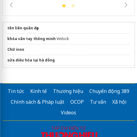
tên liên quân đẹp
khóa vân tay thông minh
Vinlock
Chữ inox
sửa điều hòa tại hà đông
Xả kho
điều hòa âm trần Panasonic
giá thợ
Căn hộ đà nẵng downtown
Tin tức
Kinh tế
Thương hiệu
Chuyển động 389
kích thước quạt thông gió nhà vệ sinh
Tổng Kho Quạt Điện
Chính sách & Pháp luật
OCOP
Tư vấn
Xã hội
sửa laptop bình thạnh
Videos
dán phim cách nhiệt ô tô
Sửa máy rửa bát bosch