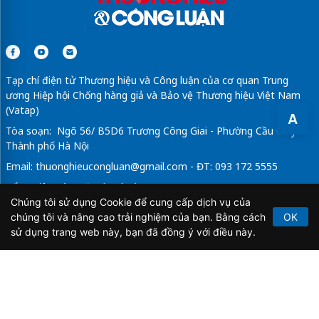
Tạp chí điện tử Thương hiệu và Công luận của cơ quan Trung
ương Hiệp hội Chống hàng giả và Bảo vệ Thương hiệu Việt Nam
(Vatap)
A
Tòa soạn: Ngõ 56/ B5D6 Trương Công Giai - Phường Cầu Giấy -
Thành phố Hà Nội
Email:
thuonghieucongluan@gmail.com
- ĐT: 093 172 5555
Tổng Biên Tập: Vũ Đức Thuận
Chúng tôi sử dụng Cookie để cung cấp dịch vụ của
Giấy phép hoạt động báo chí điện tử số 64/GP-BTTTT do Bộ
chúng tôi và nâng cao trải nghiệm của bạn. Bằng cách
OK
Thông tin và Truyền thông cấp ngày 21/2/2020.
sử dụng trang web này, bạn đã đồng ý với điều này.
Copyright © 2026
TẠP CHÍ THƯƠNG HIỆU & CÔNG
LUẬN
. All Rights Reserved.