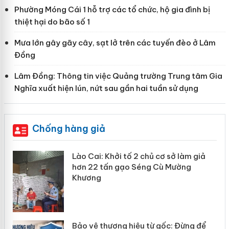
Phường Móng Cái 1 hỗ trợ các tổ chức, hộ gia đình bị
thiệt hại do bão số 1
Mưa lớn gây gãy cây, sạt lở trên các tuyến đèo ở Lâm
Đồng
Lâm Đồng: Thông tin việc Quảng trường Trung tâm Gia
Nghĩa xuất hiện lún, nứt sau gần hai tuần sử dụng
Chống hàng giả
mại
Lào Cai: Khởi tố 2 chủ cơ sở làm giả
hơn 22 tấn gạo Séng Cù Mường
Khương
àng
ản
Bảo vệ thương hiệu từ gốc: Đừng để