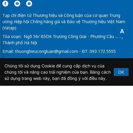
Tạp chí điện tử Thương hiệu và Công luận của cơ quan Trung
ương Hiệp hội Chống hàng giả và Bảo vệ Thương hiệu Việt Nam
(Vatap)
A
Tòa soạn: Ngõ 56/ B5D6 Trương Công Giai - Phường Cầu Giấy -
Thành phố Hà Nội
Email:
thuonghieucongluan@gmail.com
- ĐT: 093 172 5555
Tổng Biên Tập: Vũ Đức Thuận
Chúng tôi sử dụng Cookie để cung cấp dịch vụ của
Giấy phép hoạt động báo chí điện tử số 64/GP-BTTTT do Bộ
chúng tôi và nâng cao trải nghiệm của bạn. Bằng cách
OK
Thông tin và Truyền thông cấp ngày 21/2/2020.
sử dụng trang web này, bạn đã đồng ý với điều này.
Copyright © 2026
TẠP CHÍ THƯƠNG HIỆU & CÔNG
LUẬN
. All Rights Reserved.
Bản quyền thuộc Tạp chí Thương hiệu và Công luận. Cấm
sao chép dưới mọi hình thức nếu không có sự chấp thuận