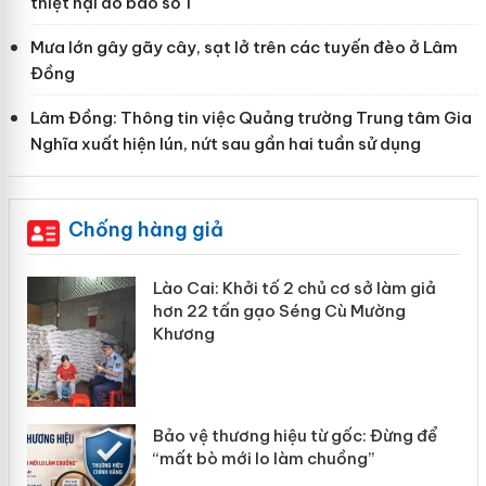
thiệt hại do bão số 1
Mưa lớn gây gãy cây, sạt lở trên các tuyến đèo ở Lâm
Đồng
Lâm Đồng: Thông tin việc Quảng trường Trung tâm Gia
Nghĩa xuất hiện lún, nứt sau gần hai tuần sử dụng
Chống hàng giả
mại
Lào Cai: Khởi tố 2 chủ cơ sở làm giả
hơn 22 tấn gạo Séng Cù Mường
Khương
àng
ản
Bảo vệ thương hiệu từ gốc: Đừng để
“mất bò mới lo làm chuồng”