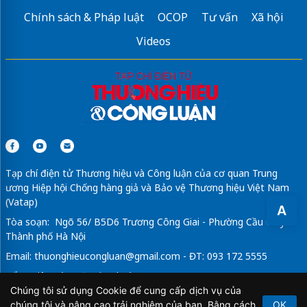
Chính sách & Pháp luật
OCOP
Tư vấn
Xã hội
Videos
Tạp chí điện tử Thương hiệu và Công luận của cơ quan Trung
ương Hiệp hội Chống hàng giả và Bảo vệ Thương hiệu Việt Nam
(Vatap)
A
Tòa soạn: Ngõ 56/ B5D6 Trương Công Giai - Phường Cầu Giấy -
Thành phố Hà Nội
Email:
thuonghieucongluan@gmail.com
- ĐT: 093 172 5555
Tổng Biên Tập: Vũ Đức Thuận
Chúng tôi sử dụng Cookie để cung cấp dịch vụ của
Giấy phép hoạt động báo chí điện tử số 64/GP-BTTTT do Bộ
chúng tôi và nâng cao trải nghiệm của bạn. Bằng cách
OK