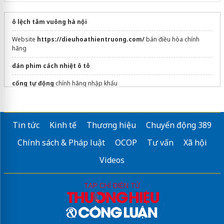
ô lệch tâm vuông hà nội
Website
https://dieuhoathientruong.com/
bán điều hòa chính
hãng
dán phim cách nhiệt ô tô
cổng tự động
chính hãng nhập khẩu
Lắp đặt hệ thống Shuttle 4 Way
Màng chống thấm hpde
uy tín
Tin tức
Kinh tế
Thương hiệu
Chuyển động 389
Tổng kho phân phối
cửa tự động Hàn quốc
Top 1 chất lượng
Chính sách & Pháp luật
OCOP
Tư vấn
Xã hội
mua
Gia công chữ inox giá rẻ
Videos
Sửa máy rửa bát bosch