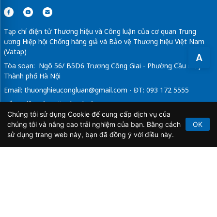
Tạp chí điện tử Thương hiệu và Công luận của cơ quan Trung
ương Hiệp hội Chống hàng giả và Bảo vệ Thương hiệu Việt Nam
(Vatap)
A
Tòa soạn: Ngõ 56/ B5D6 Trương Công Giai - Phường Cầu Giấy -
Thành phố Hà Nội
Email:
thuonghieucongluan@gmail.com
- ĐT: 093 172 5555
Tổng Biên Tập: Vũ Đức Thuận
Chúng tôi sử dụng Cookie để cung cấp dịch vụ của
Giấy phép hoạt động báo chí điện tử số 64/GP-BTTTT do Bộ
chúng tôi và nâng cao trải nghiệm của bạn. Bằng cách
OK
Thông tin và Truyền thông cấp ngày 21/2/2020.
sử dụng trang web này, bạn đã đồng ý với điều này.
Copyright © 2026
TẠP CHÍ THƯƠNG HIỆU & CÔNG
LUẬN
. All Rights Reserved.
Bản quyền thuộc Tạp chí Thương hiệu và Công luận. Cấm
sao chép dưới mọi hình thức nếu không có sự chấp thuận