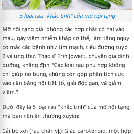
5 loại rau "khắc tinh" của mỡ nội tạng
Mỡ nội tạng giải phóng các hợp chất có hại vào
máu, gây viêm nhiễm khắp cơ thể, làm tăng nguy
cơ mắc các bệnh như tim mạch, tiểu đường tuýp
2 và ung thư. Thạc sĩ Erin Jowett, chuyên gia dinh
dưỡng, khẳng định: "Các loại rau phù hợp không
chỉ giúp no bụng, chúng còn góp phần tích cực
vào cân bằng nội tiết tố, giải độc gan, và giảm
viêm."
Dưới đây là 5 loại rau "khắc tinh" của mỡ nội tạng
mà bạn nên ăn thường xuyên:
Cải bó xôi (rau chân vịt): Giàu carotenoid, một hợp