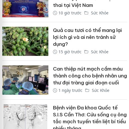
thai tại Việt Nam
10 giờ trước
Sức Khỏe
Quả cau tươi có thể mang lại
lợi ích gì và ai nên tránh sử
dụng?
15 giờ trước
Sức Khỏe
Can thiệp nút mạch cầm máu
thành công cho bệnh nhân ung
thư đại tràng giai đoạn cuối
1 ngày trước
Sức Khỏe
Bệnh viện Đa khoa Quốc tế
S.I.S Cần Thơ: Cứu sống cụ ông
tắc mạch tuyến tiền liệt bí tiểu
nhiều tháng