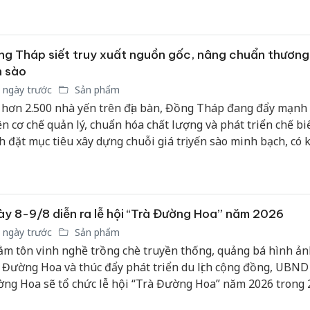
 hẹn mang đến diện mạo khác biệt với kích thước hiển thị l
n viền được thu nhỏ tối đa và tích hợp công nghệ Face ID ẩ
 hình.
g Tháp siết truy xuất nguồn gốc, nâng chuẩn thương
n sào
 ngày trước
Sản phẩm
 hơn 2.500 nhà yến trên địa bàn, Đồng Tháp đang đẩy mạnh
ện cơ chế quản lý, chuẩn hóa chất lượng và phát triển chế bi
h đặt mục tiêu xây dựng chuỗi giá trị yến sào minh bạch, có 
g cạnh tranh trên thị trường trong nước và từng bước mở r
u.
y 8-9/8 diễn ra lễ hội “Trà Đường Hoa” năm 2026
 ngày trước
Sản phẩm
m tôn vinh nghề trồng chè truyền thống, quảng bá hình ả
 Đường Hoa và thúc đẩy phát triển du lịch cộng đồng, UBND
ng Hoa sẽ tổ chức lễ hội “Trà Đường Hoa” năm 2026 trong 
9/8/2026 tại khu vực cánh đồng chè thôn Đường Hoa Cương.