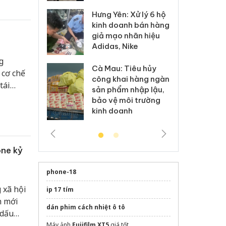
Hưng Yên: Xử lý 6 hộ
óa: Tìm bị
Th
kinh doanh bán hàng
g vụ án buôn
hạ
giả mạo nhãn hiệu
h sữa
bá
Adidas, Nike
 giả
Mo
g
Cà Mau: Tiêu hủy
g: Đối tượng
An
 cơ chế
công khai hàng ngàn
 đường dây
ch
tái
sản phẩm nhập lậu,
 giả tại Phú
bá
bảo vệ môi trường
 đầu thú
Qu
kinh doanh
one kỷ
phone-18
 xã hội
ip 17 tím
h mới
dán phim cách nhiệt ô tô
 dấu
ết bị
Máy ảnh
Fujifilm XT5
giá tốt