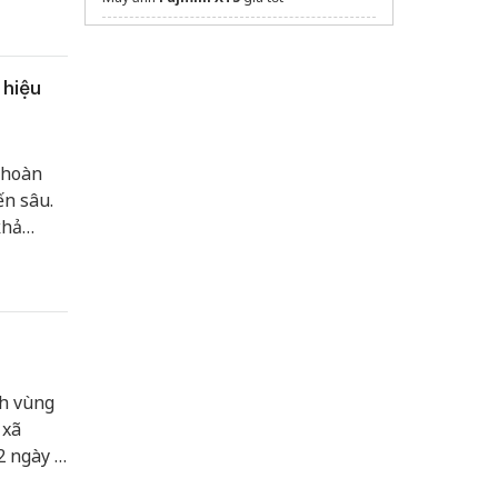
ớn hơn,
mua esim philippines
n dưới
Danh sách
sim đầu số 0916
giá rẻ nhất
 hiệu
Sửa máy rửa bát bosch
Tìm
Apple iPhone Air
Clickbuy
 hoàn
ến sâu.
khả
ộng xuất
nh vùng
 xã
2 ngày 8