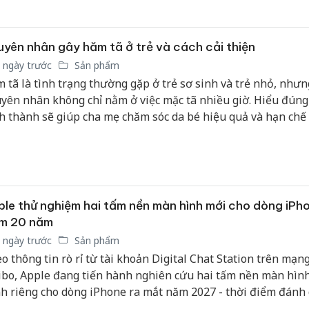
c tại Việt Nam.
Thanh H
hại tron
yên nhân gây hăm tã ở trẻ và cách cải thiện
bán bìn
 ngày trước
Sản phẩm
Moyuum
 tã là tình trạng thường gặp ở trẻ sơ sinh và trẻ nhỏ, nhưn
An Gian
yên nhân không chỉ nằm ở việc mặc tã nhiều giờ. Hiểu đúng
chủ mưu
h thành sẽ giúp cha mẹ chăm sóc da bé hiệu quả và hạn chế 
bán hàng
t.
Quốc ra
le thử nghiệm hai tấm nền màn hình mới cho dòng iPh
ệm 20 năm
 ngày trước
Sản phẩm
o thông tin rò rỉ từ tài khoản Digital Chat Station trên mạng
bo, Apple đang tiến hành nghiên cứu hai tấm nền màn hìn
h riêng cho dòng iPhone ra mắt năm 2027 - thời điểm đánh
n hai thập kỷ kể từ khi thế hệ iPhone đầu tiên trình làng. Thi