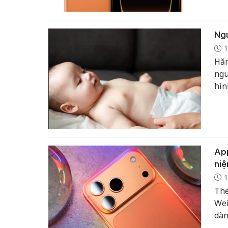
thứ
Ngu
1
Hăm
ngu
hìn
phá
App
ni
1
The
Wei
dàn
trò