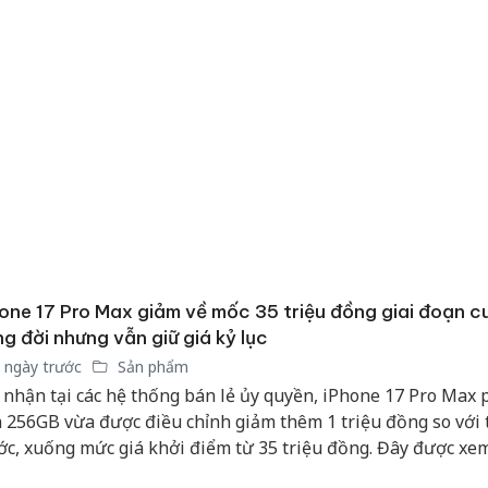
one 17 Pro Max giảm về mốc 35 triệu đồng giai đoạn c
g đời nhưng vẫn giữ giá kỷ lục
 ngày trước
Sản phẩm
 nhận tại các hệ thống bán lẻ ủy quyền, iPhone 17 Pro Max 
Công an
 256GB vừa được điều chỉnh giảm thêm 1 triệu đồng so với
tìm bị h
ớc, xuống mức giá khởi điểm từ 35 triệu đồng. Đây được xe
án sản 
 niêm yết thấp nhất của dòng máy này kể từ thời điểm mở b
bán yến