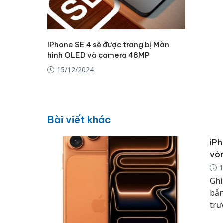
IPhone SE 4 sẽ được trang bị Màn
hình OLED và camera 48MP
15/12/2024
Bài viết khác
iPh
vòn
1
Ghi
bản
trư
giá