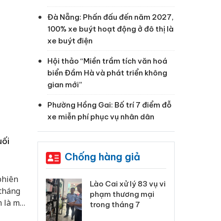
Đà Nẵng: Phấn đấu đến năm 2027,
100% xe buýt hoạt động ở đô thị là
xe buýt điện
Hội thảo “Miền trầm tích văn hoá
biển Đầm Hà và phát triển không
gian mới”
Phường Hồng Gai: Bố trí 7 điểm đỗ
xe miễn phí phục vụ nhân dân
uối
Chống hàng giả
phiên
 Thanh Hóa
Lào Cai xử lý 83 vụ vi
Cô
 tháng
ại trong vụ
phạm thương mại
tìm
m là mức
xuất, buôn
trong tháng 7
án
án chính
 sào giả
bá