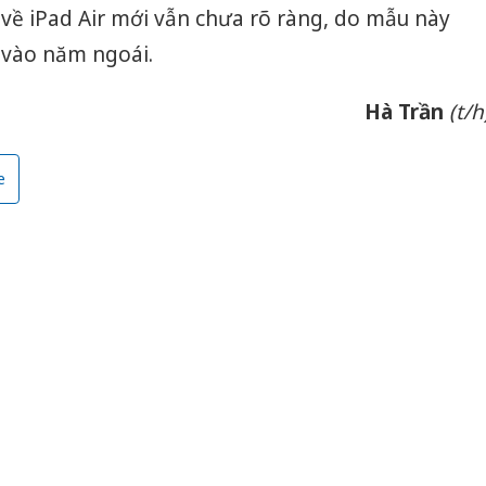
t về iPad Air mới vẫn chưa rõ ràng, do mẫu này
 vào năm ngoái.
Hà Trần
(t/h
e