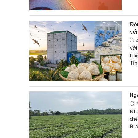
hứa
phầ
màn
Đồn
yế
2
Với
thi
Tỉn
năn
khẩ
Ngà
2
Nhằ
chè
Đườ
và 