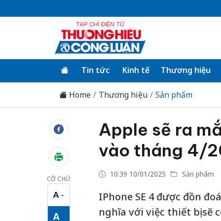
Tin tức
Kinh tế
Thương hiệu
Home
Thương hiệu
Sản phẩm
Apple sẽ ra mắ
vào tháng 4/
10:39 10/01/2025
Sản phẩm
CỠ CHỮ
A
IPhone SE 4 được đồn đoá
−
Cỡ chữ nhỏ
nghĩa với việc thiết bị s
A