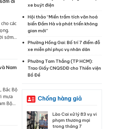
sớm di
xe buýt điện
Hội thảo “Miền trầm tích văn hoá
 cho các
biển Đầm Hà và phát triển không
ọng.
gian mới”
ời sớm
Phường Hồng Gai: Bố trí 7 điểm đỗ
.
xe miễn phí phục vụ nhân dân
Phường Tam Thắng (TP HCM):
 và Nam
Trao Giấy CNQSDĐ cho Thiền viện
Bồ Đề
, Bắc Bộ
ơi mưa
Chống hàng giả
Nam Bộ
tối và
 Thanh Hóa
Lào Cai xử lý 83 vụ vi
Cô
ại trong vụ
phạm thương mại
tìm
xuất, buôn
trong tháng 7
án