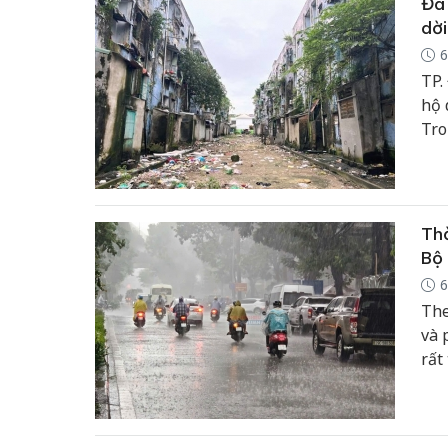
Đà 
dời
6
TP.
hộ 
Tro
đượ
Thờ
Bộ 
6
The
và 
rất
và 
tối