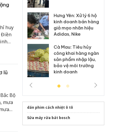
 sào giả
bá
tặng
Hưng Yên: Xử lý 6 hộ
óa: Tìm bị
Th
kinh doanh bán hàng
g vụ án buôn
hạ
hỉ huy
giả mạo nhãn hiệu
h sữa
bá
Adidas, Nike
 Điền
 giả
Mo
Ninh
Cà Mau: Tiêu hủy
t Nam
g: Đối tượng
An
công khai hàng ngàn
 đường dây
ch
n giới,
sản phẩm nhập lậu,
 giả tại Phú
bá
bảo vệ môi trường
 đầu thú
Qu
kinh doanh
ơ lũ
 Bắc Bộ
a, mưa
dán phim cách nhiệt ô tô
 mưa
 thể
Sửa máy rửa bát bosch
và Bắc