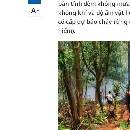
Cỡ chữ vừa
bàn tỉnh đêm không mưa, 
A
+
không khí và độ ẩm vật l
Cỡ chữ lớn
có cấp dự báo cháy rừng ở
hiểm).