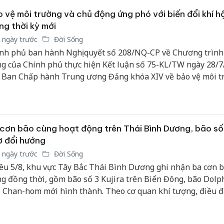
 vệ môi trường và chủ động ứng phó với biến đổi khí h
ng thời kỳ mới
 ngày trước
Đời Sống
nh phủ ban hành Nghị quyết số 208/NQ-CP về Chương trìn
g của Chính phủ thực hiện Kết luận số 75-KL/TW ngày 28/7
 Ban Chấp hành Trung ương Đảng khóa XIV về bảo vệ môi 
chủ động ứng phó với biến đổi khí hậu trong thời kỳ mới.
cơn bão cùng hoạt động trên Thái Bình Dương, bão số
 đổi hướng
 ngày trước
Đời Sống
ều 5/8, khu vực Tây Bắc Thái Bình Dương ghi nhận ba cơn 
g đồng thời, gồm bão số 3 Kujira trên Biển Đông, bão Dolp
 Chan-hom mới hình thành. Theo cơ quan khí tượng, điều 
hông nằm ở số lượng bão mà ở tác động của các hoàn lưu đố
n biến mưa, nắng tại Việt Nam và khu vực lân cận. Trong khi