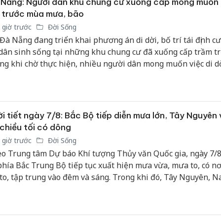
Nẵng: Người dân khu chung cư xuống cấp mong muốn 
 trước mùa mưa, bão
 giờ trước
Đời Sống
 Đà Nẵng đang triển khai phương án di dời, bố trí tái định cư
dân sinh sống tại những khu chung cư đã xuống cấp trầm tr
ng khi chờ thực hiện, nhiều người dân mong muốn việc di d
c triển khai trước mùa mưa bão kéo về để ổn định cuộc sống
i tiết ngày 7/8: Bắc Bộ tiếp diễn mưa lớn, Tây Nguyên
chiều tối có dông
 giờ trước
Đời Sống
o Trung tâm Dự báo Khí tượng Thủy văn Quốc gia, ngày 7/8
phía Bắc Trung Bộ tiếp tục xuất hiện mưa vừa, mưa to, có n
 to, tập trung vào đêm và sáng. Trong khi đó, Tây Nguyên, 
Duyên hải Nam Trung Bộ duy trì hình thái ngày nắng, chiều 
Công an
 có mưa rào, dông rải rác.
tìm bị h
án sản 