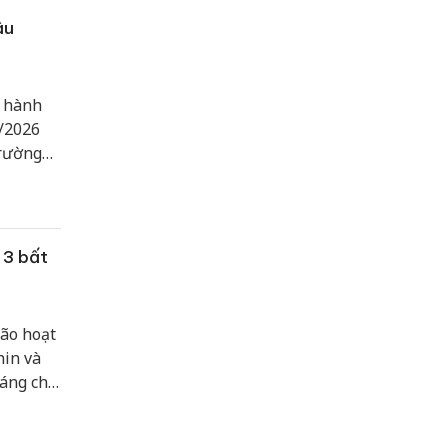
ậu
h hành
/2026
trường
 3 bất
bão hoạt
hin và
đáng chú
i với
 đó, bão