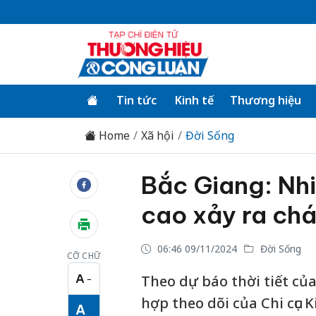
Tin tức
Kinh tế
Thương hiệu
Home
Xã hội
Đời Sống
Bắc Giang: Nh
cao xảy ra chá
06:46 09/11/2024
Đời Sống
CỠ CHỮ
A
Theo dự báo thời tiết củ
−
Cỡ chữ nhỏ
hợp theo dõi của Chi cục K
A