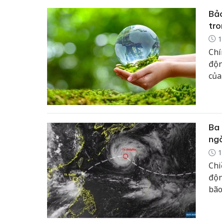
Bảo
tro
1
Chí
độn
của
và 
Ba 
ngờ
1
Chi
độn
bão
ý k
diễ