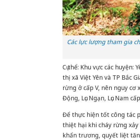
Các lực lượng tham gia c
Cụ thể: Khu vực các huyện:
thị xã Việt Yên và TP Bắc G
rừng ở cấp V, nên nguy cơ x
Động, Lục Ngạn, Lục Nam cấ
Để thực hiện tốt công tác
thiệt hại khi cháy rừng xảy
khẩn trương, quyết liệt t