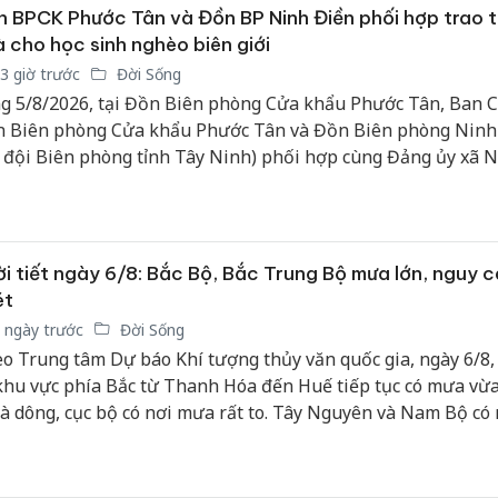
bán yến
 BPCK Phước Tân và Đồn BP Ninh Điền phối hợp trao 
 cho học sinh nghèo biên giới
Thanh H
3 giờ trước
Đời Sống
hại tron
g 5/8/2026, tại Đồn Biên phòng Cửa khẩu Phước Tân, Ban C
bán bìn
 Biên phòng Cửa khẩu Phước Tân và Đồn Biên phòng Ninh
Moyuum
 đội Biên phòng tỉnh Tây Ninh) phối hợp cùng Đảng ủy xã 
n và Đảng ủy, Ban giám đốc Trung tâm huấn luyện bay Việ
An Gian
chủ mưu
line tổ chức chương trình “Hành trình về nguồn, ấm tình biê
bán hàng
p sáng tự hào”.
Quốc ra
i tiết ngày 6/8: Bắc Bộ, Bắc Trung Bộ mưa lớn, nguy c
ét
 ngày trước
Đời Sống
o Trung tâm Dự báo Khí tượng thủy văn quốc gia, ngày 6/8,
khu vực phía Bắc từ Thanh Hóa đến Huế tiếp tục có mưa vừ
và dông, cục bộ có nơi mưa rất to. Tây Nguyên và Nam Bộ có
, dông rải rác, tập trung chủ yếu vào chiều tối; một số nơi có
t hiện mưa to cục bộ. Mưa lớn tại khu vực miền núi Bắc Bộ 
ng Bộ tiềm ẩn nguy cơ lũ quét, sạt lở đất.