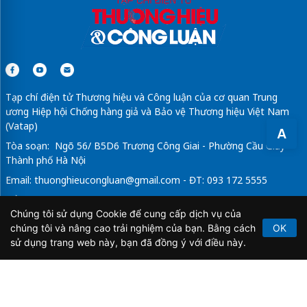
Tạp chí điện tử Thương hiệu và Công luận của cơ quan Trung
ương Hiệp hội Chống hàng giả và Bảo vệ Thương hiệu Việt Nam
(Vatap)
A
Tòa soạn: Ngõ 56/ B5D6 Trương Công Giai - Phường Cầu Giấy -
Thành phố Hà Nội
Email:
thuonghieucongluan@gmail.com
- ĐT: 093 172 5555
Tổng Biên Tập: Vũ Đức Thuận
Chúng tôi sử dụng Cookie để cung cấp dịch vụ của
Giấy phép hoạt động báo chí điện tử số 64/GP-BTTTT do Bộ
chúng tôi và nâng cao trải nghiệm của bạn. Bằng cách
OK
Thông tin và Truyền thông cấp ngày 21/2/2020.
sử dụng trang web này, bạn đã đồng ý với điều này.
Copyright © 2026
TẠP CHÍ THƯƠNG HIỆU & CÔNG