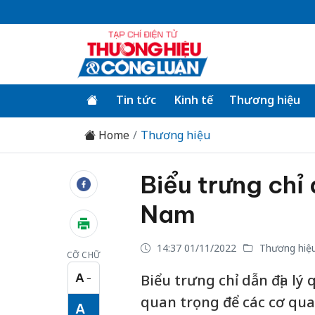
Tin tức
Kinh tế
Thương hiệu
Home
Thương hiệu
Biểu trưng chỉ 
Nam
14:37 01/11/2022
Thương hiệ
CỠ CHỮ
A
Biểu trưng chỉ dẫn địa lý
−
Cỡ chữ nhỏ
quan trọng để các cơ quan
A