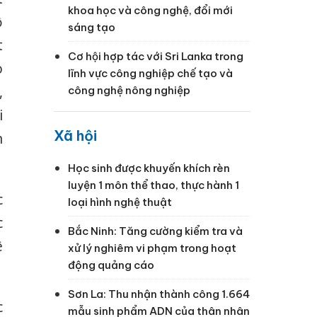
khoa học và công nghệ, đổi mới
ộ
sáng tạo
t
Cơ hội hợp tác với Sri Lanka trong
o
lĩnh vực công nghiệp chế tạo và
,
công nghệ nông nghiệp
i
Xã hội
n
Học sinh được khuyến khích rèn
luyện 1 môn thể thao, thực hành 1
c
loại hình nghệ thuật
c
Bắc Ninh: Tăng cường kiểm tra và
ê
xử lý nghiêm vi phạm trong hoạt
động quảng cáo
Sơn La: Thu nhận thành công 1.664
c
mẫu sinh phẩm ADN của thân nhân