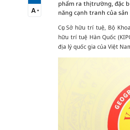
Cỡ chữ vừa
phẩm ra thị trường, đặc b
A
+
năng cạnh tranh của sản 
Cỡ chữ lớn
Cục Sở hữu trí tuệ, Bộ Kh
hữu trí tuệ Hàn Quốc (KIP
địa lý quốc gia của Việt Na