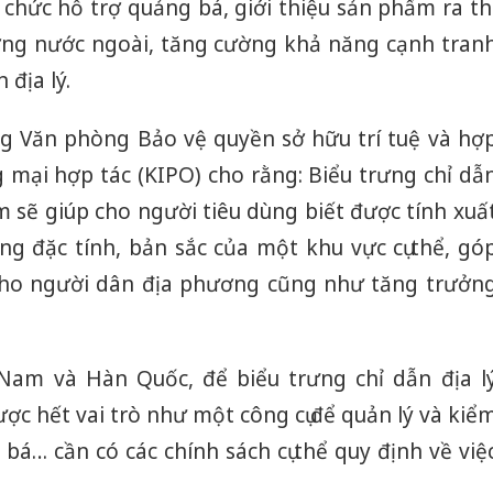
 chức hỗ trợ quảng bá, giới thiệu sản phẩm ra th
sản phẩ
bảo vệ 
rường nước ngoài, tăng cường khả năng cạnh tran
kinh do
địa lý.
Công an
tìm bị h
g Văn phòng Bảo vệ quyền sở hữu trí tuệ và hợ
án sản 
 mại hợp tác (KIPO) cho rằng: Biểu trưng chỉ dẫ
bán yến
am sẽ giúp cho người tiêu dùng biết được tính xuấ
Thanh H
 đặc tính, bản sắc của một khu vực cụ thể, gó
hại tron
bán bìn
ho người dân địa phương cũng như tăng trưởn
Moyuum
 Nam và Hàn Quốc, để biểu trưng chỉ dẫn địa l
ược hết vai trò như một công cụ để quản lý và kiể
 bá… cần có các chính sách cụ thể quy định về việ