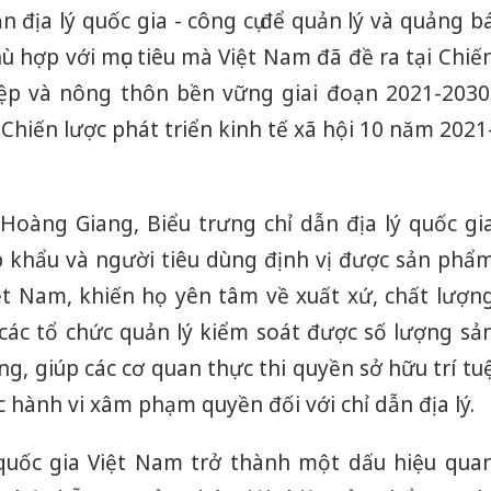
n địa lý quốc gia - công cụ để quản lý và quảng b
hù hợp với mục tiêu mà Việt Nam đã đề ra tại Chiế
iệp và nông thôn bền vững giai đoạn 2021-2030
hiến lược phát triển kinh tế xã hội 10 năm 2021
oàng Giang, Biểu trưng chỉ dẫn địa lý quốc gi
 khẩu và người tiêu dùng định vị được sản phẩ
ệt Nam, khiến họ yên tâm về xuất xứ, chất lượn
các tổ chức quản lý kiểm soát được số lượng sả
g, giúp các cơ quan thực thi quyền sở hữu trí tu
 hành vi xâm phạm quyền đối với chỉ dẫn địa lý.
Cà Mau:
 quốc gia Việt Nam trở thành một dấu hiệu qua
công kh