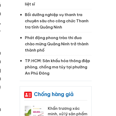
liệt sĩ
á
n
Bồi dưỡng nghiệp vụ thanh tra
chuyên sâu cho công chức Thanh
,
tra tỉnh Quảng Ninh
-
Phát động phong trào thi đua
chào mừng Quảng Ninh trở thành
thành phố
a
m
TP.HCM: Sân khấu hóa thông điệp
phòng, chống ma túy tại phường
g
An Phú Đông
n
ệ
Chống hàng giả
 Tiêu hủy
Khẩn trương xác
Cà
n
ai hàng ngàn
minh, xử lý sản phẩm
cô