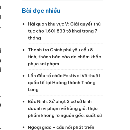
m
Bài đọc nhiều
g
Hải quan khu vực V: Giải quyết thủ
c
tục cho 1.601.833 tờ khai trong 7
tháng
Thanh tra Chính phủ yêu cầu 8
ỉ
tỉnh, thành báo cáo do chậm khắc
n
phục sai phạm
ỉ
Lần đầu tổ chức Festival Võ thuật
quốc tế tại Hoàng thành Thăng
Long
c
Bắc Ninh: Xử phạt 3 cơ sở kinh
n
doanh vi phạm về hàng giả, thực
phẩm không rõ nguồn gốc, xuất xứ
Ngoại giao - cầu nối phát triển
t