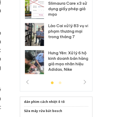
ị
m nhập lậu,
Slimaura Care x3 sử
sả
môi trường
dụng giấy phép giả
bả
h
anh
mạo
ki
 Thanh Hóa
Lào Cai xử lý 83 vụ vi
Cô
ại trong vụ
phạm thương mại
tìm
p
xuất, buôn
trong tháng 7
án
n
 sào giả
bá
t
Hưng Yên: Xử lý 6 hộ
óa: Tìm bị
Th
p
kinh doanh bán hàng
g vụ án buôn
hạ
giả mạo nhãn hiệu
h sữa
bá
g
Adidas, Nike
 giả
Mo
ý
m
dán phim cách nhiệt ô tô
c
Sửa máy rửa bát bosch