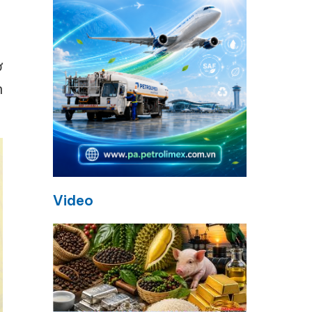
ở
n
Video