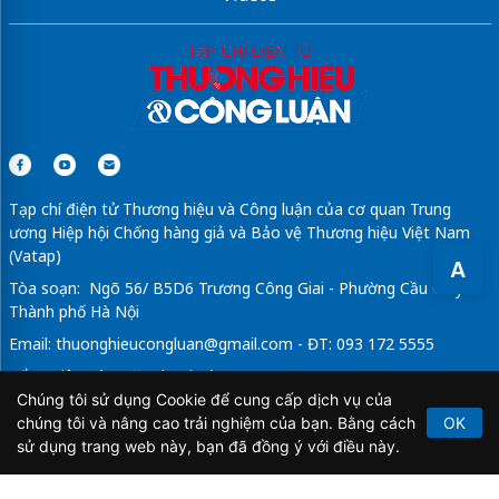
Tạp chí điện tử Thương hiệu và Công luận của cơ quan Trung
ương Hiệp hội Chống hàng giả và Bảo vệ Thương hiệu Việt Nam
(Vatap)
A
Tòa soạn: Ngõ 56/ B5D6 Trương Công Giai - Phường Cầu Giấy -
Thành phố Hà Nội
Email:
thuonghieucongluan@gmail.com
- ĐT: 093 172 5555
Tổng Biên Tập: Vũ Đức Thuận
Chúng tôi sử dụng Cookie để cung cấp dịch vụ của
Giấy phép hoạt động báo chí điện tử số 64/GP-BTTTT do Bộ
chúng tôi và nâng cao trải nghiệm của bạn. Bằng cách
OK
Thông tin và Truyền thông cấp ngày 21/2/2020.
sử dụng trang web này, bạn đã đồng ý với điều này.