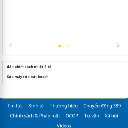
Hưng Yên: Xử lý 6 hộ kinh doanh bán
hàng giả mạo nhãn hiệu Adidas, Nike
dán phim cách nhiệt ô tô
Sửa máy rửa bát bosch
Tin tức
Kinh tế
Thương hiệu
Chuyển động 389
Chính sách & Pháp luật
OCOP
Tư vấn
Xã hội
Videos