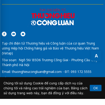
Tạp chí điện tử Thương hiệu và Công luận của cơ quan Trung
ương Hiệp hội Chống hàng giả và Bảo vệ Thương hiệu Việt Nam
(Vatap)
A
Tòa soạn: Ngõ 56/ B5D6 Trương Công Giai - Phường Cầu Giấy -
Thành phố Hà Nội
Email:
thuonghieucongluan@gmail.com
- ĐT: 093 172 5555
Tổng Biên Tập: Vũ Đức Thuận
Chúng tôi sử dụng Cookie để cung cấp dịch vụ của
Giấy phép hoạt động báo chí điện tử số 64/GP-BTTTT do Bộ
chúng tôi và nâng cao trải nghiệm của bạn. Bằng cách
OK
Thông tin và Truyền thông cấp ngày 21/2/2020.
sử dụng trang web này, bạn đã đồng ý với điều này.