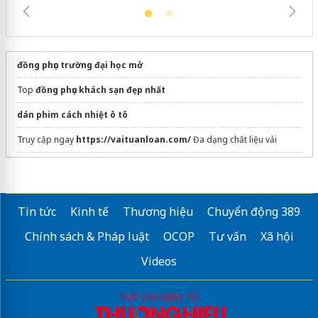
đồng phục trường đại học mở
Top
đồng phục khách sạn đẹp nhất
dán phim cách nhiệt ô tô
Truy cập ngay
https://vaituanloan.com/
Đa dạng chất liệu vải
Đặt áo đồng phục lớp tại đây
Xưởng
In mác vải quần áo tphcm
Tin tức
Kinh tế
Thương hiệu
Chuyển động 389
Xưởng may Đồng Phục Blouse
ở hà nội
Chính sách & Pháp luật
OCOP
Tư vấn
Xã hội
Mẫu
áo chạy bộ
đẹp, thoáng mát
Videos
Áo cử nhân
Sửa máy rửa bát bosch