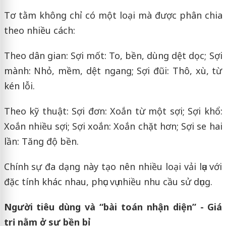
Tơ tằm không chỉ có một loại mà được phân chia
theo nhiều cách:
Theo dân gian: Sợi mốt: To, bền, dùng dệt dọc; Sợi
mành: Nhỏ, mềm, dệt ngang; Sợi đũi: Thô, xù, từ
kén lỗi.
Theo kỹ thuật: Sợi đơn: Xoắn từ một sợi; Sợi khổ:
Xoắn nhiều sợi; Sợi xoắn: Xoắn chặt hơn; Sợi se hai
lần: Tăng độ bền.
Chính sự đa dạng này tạo nên nhiều loại vải lụa với
đặc tính khác nhau, phục vụ nhiều nhu cầu sử dụng.
Người tiêu dùng và “bài toán nhận diện” - Giá
trị nằm ở sự bền bỉ