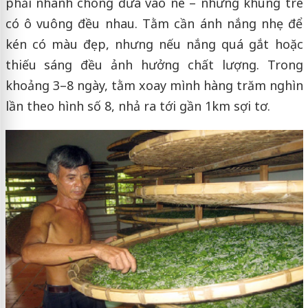
phải nhanh chóng đưa vào né – những khung tre
có ô vuông đều nhau. Tằm cần ánh nắng nhẹ để
kén có màu đẹp, nhưng nếu nắng quá gắt hoặc
thiếu sáng đều ảnh hưởng chất lượng. Trong
khoảng 3–8 ngày, tằm xoay mình hàng trăm nghìn
lần theo hình số 8, nhả ra tới gần 1km sợi tơ.