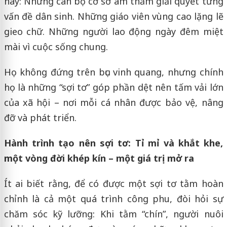
nay: Những cán bộ cơ sở âm thầm giải quyết từng
vấn đề dân sinh. Những giáo viên vùng cao lặng lẽ
gieo chữ. Những người lao động ngày đêm miệt
mài vì cuộc sống chung.
Họ không đứng trên bục vinh quang, nhưng chính
họ là những “sợi tơ” góp phần dệt nên tấm vải lớn
của xã hội – nơi mỗi cá nhân được bảo vệ, nâng
đỡ và phát triển.
Hành trình tạo nên sợi tơ: Tỉ mỉ và khắt khe,
một vòng đời khép kín – một giá trị mở ra
Ít ai biết rằng, để có được một sợi tơ tằm hoàn
chỉnh là cả một quá trình công phu, đòi hỏi sự
chăm sóc kỹ lưỡng: Khi tằm “chín”, người nuôi