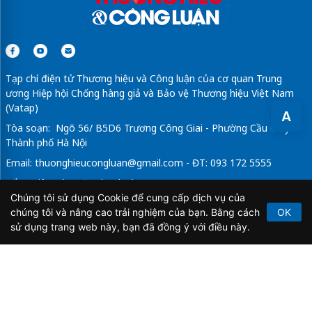
Tạp chí điện tử Thương hiệu và Công luận của cơ quan Trung
ương Hiệp hội Chống hàng giả và Bảo vệ Thương hiệu Việt Nam
(Vatap)
A
Tòa soạn: Ngõ 56/ B5D6 Trương Công Giai - Phường Cầu Giấy -
Thành phố Hà Nội
Email:
thuonghieucongluan@gmail.com
- ĐT: 093 172 5555
Tổng Biên Tập: Vũ Đức Thuận
Chúng tôi sử dụng Cookie để cung cấp dịch vụ của
Giấy phép hoạt động báo chí điện tử số 64/GP-BTTTT do Bộ
chúng tôi và nâng cao trải nghiệm của bạn. Bằng cách
OK
Thông tin và Truyền thông cấp ngày 21/2/2020.
sử dụng trang web này, bạn đã đồng ý với điều này.
Copyright © 2026
TẠP CHÍ THƯƠNG HIỆU & CÔNG
LUẬN
. All Rights Reserved.