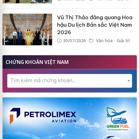
Vũ Thị Thảo đăng quang Hoa
hậu Du lịch Bản sắc Việt Nam
2026
30/07/2026
Văn hóa - Giải trí
CHỨNG KHOÁN VIỆT NAM
Tìm kiếm mã chứng khoán...