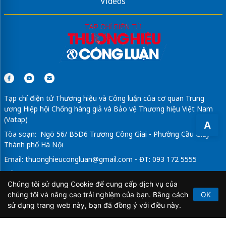
Videos
Tạp chí điện tử Thương hiệu và Công luận của cơ quan Trung
ương Hiệp hội Chống hàng giả và Bảo vệ Thương hiệu Việt Nam
(Vatap)
A
Tòa soạn: Ngõ 56/ B5D6 Trương Công Giai - Phường Cầu Giấy -
Thành phố Hà Nội
Email:
thuonghieucongluan@gmail.com
- ĐT: 093 172 5555
Tổng Biên Tập: Vũ Đức Thuận
Chúng tôi sử dụng Cookie để cung cấp dịch vụ của
Giấy phép hoạt động báo chí điện tử số 64/GP-BTTTT do Bộ
chúng tôi và nâng cao trải nghiệm của bạn. Bằng cách
OK
Thông tin và Truyền thông cấp ngày 21/2/2020.
sử dụng trang web này, bạn đã đồng ý với điều này.