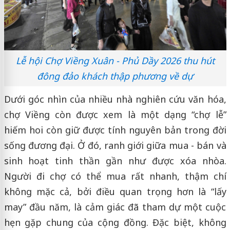
Lễ hội Chợ Viềng Xuân - Phủ Dầy 2026 thu hút
đông đảo khách thập phương về dự
Dưới góc nhìn của nhiều nhà nghiên cứu văn hóa,
chợ Viềng còn được xem là một dạng “chợ lễ”
hiếm hoi còn giữ được tính nguyên bản trong đời
sống đương đại. Ở đó, ranh giới giữa mua - bán và
sinh hoạt tinh thần gần như được xóa nhòa.
Người đi chợ có thể mua rất nhanh, thậm chí
không mặc cả, bởi điều quan trọng hơn là “lấy
may” đầu năm, là cảm giác đã tham dự một cuộc
hẹn gặp chung của cộng đồng. Đặc biệt, không