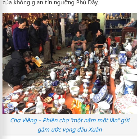
của không gian tín ngưỡng Phủ Dầy.
Chợ Viềng – Phiên chợ “một năm một lần” gửi
gắm ước vọng đầu Xuân