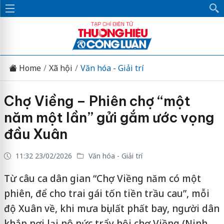
Home
Xã hội
Văn hóa - Giải trí
Chợ Viềng – Phiên chợ “một
năm một lần” gửi gắm ước vọng
đầu Xuân
11:32 23/02/2026
Văn hóa - Giải trí
Từ câu ca dân gian “Chợ Viềng năm có một
phiên, để cho trai gái tốn tiền trầu cau”, mỗi
độ Xuân về, khi mưa bụi lất phất bay, người dân
khắp nơi lại nô nức trẩy hội chợ Viềng (Ninh