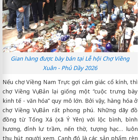
Gian hàng được bày bán tại Lễ hội Chợ Viềng
Xuân - Phủ Dầy 2026
Nếu chợ Viềng Nam Trực gợi cảm giác cổ kính, thì
chợ Viềng Vụ Bản lại giống một “cuộc trưng bày
kinh tế - văn hóa” quy mô lớn. Bởi vậy, hàng hóa ở
chợ Viềng Vụ Bản rất phong phú. Những dãy đồ
đồng từ Tống Xá (xã Ý Yên) với lộc bình, bình
hương, đỉnh lư trầm, nến thờ, tượng hạc… luôn
thu hút người xem. Cạnh đó là các sản phẩm rèn