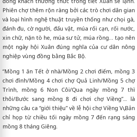
đông khách thưởng thức trong tiết Xuân se lạnh.
Phiên chợ thêm rộn ràng bởi các trò chơi dân gian
và loại hình nghệ thuật truyền thống như chọi gà,
đánh đu, cờ người, đấu vật, múa rối cạn, rối nước,
xin chữ, nặn tò he, múa sư tử, múa rồng… tạo nên
một ngày hội Xuân đúng nghĩa của cư dân nông
nghiệp vùng đồng bằng Bắc Bộ.
“Mồng 1 ăn Tết ở nhà/Mồng 2 chơi điếm, mồng 3
chơi đình/Mồng 4 chơi chợ Quả Linh/Mồng 5 chợ
Trình, mồng 6 Non Côi/Qua ngày mồng 7 thì
thôi/Bước sang mồng 8 đi chơi chợ Viềng”... là
những câu ca “giới thiệu” về lễ hội chợ Viềng Vụ Bản
chỉ họp từ chiều tối ngày mồng 7 đến rạng sáng
mồng 8 tháng Giêng.