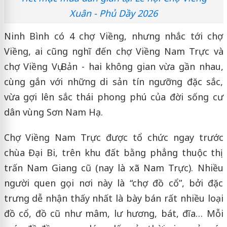
Xuân - Phủ Dầy 2026
Ninh Bình có 4 chợ Viềng, nhưng nhắc tới chợ
Viềng, ai cũng nghĩ đến chợ Viềng Nam Trực và
chợ Viềng Vụ Bản - hai không gian vừa gần nhau,
cùng gắn với những di sản tín ngưỡng đặc sắc,
vừa gợi lên sắc thái phong phú của đời sống cư
dân vùng Sơn Nam Hạ.
Chợ Viềng Nam Trực được tổ chức ngay trước
chùa Đại Bi, trên khu đất bằng phẳng thuộc thị
trấn Nam Giang cũ (nay là xã Nam Trực). Nhiều
người quen gọi nơi này là “chợ đồ cổ”, bởi đặc
trưng dễ nhận thấy nhất là bày bán rất nhiều loại
đồ cổ, đồ cũ như mâm, lư hương, bát, đĩa… Mỗi