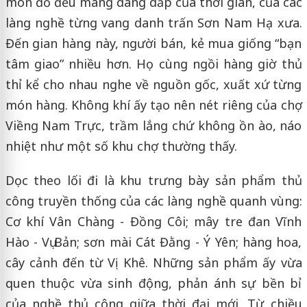
món đồ đều mang dáng dấp của thời gian, của các
làng nghề từng vang danh trấn Sơn Nam Hạ xưa.
Đến gian hàng này, người bán, kẻ mua giống “bạn
tâm giao” nhiều hơn. Họ cùng ngồi hàng giờ thủ
thỉ kể cho nhau nghe về nguồn gốc, xuất xứ từng
món hàng. Không khí ấy tạo nên nét riêng của chợ
Viềng Nam Trực, trầm lắng chứ không ồn ào, náo
nhiệt như một số khu chợ thường thấy.
Dọc theo lối đi là khu trưng bày sản phẩm thủ
công truyền thống của các làng nghề quanh vùng:
Cơ khí Vân Chàng - Đồng Côi; mây tre đan Vĩnh
Hào - Vụ Bản; sơn mài Cát Đằng - Ý Yên; hàng hoa,
cây cảnh đến từ Vị Khê. Những sản phẩm ấy vừa
quen thuộc vừa sinh động, phản ánh sự bền bỉ
của nghề thủ công giữa thời đại mới. Từ chiều