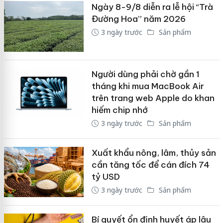
Ngày 8-9/8 diễn ra lễ hội “Trà
Đường Hoa” năm 2026
3 ngày trước
Sản phẩm
Người dùng phải chờ gần 1
tháng khi mua MacBook Air
trên trang web Apple do khan
hiếm chip nhớ
3 ngày trước
Sản phẩm
Xuất khẩu nông, lâm, thủy sản
cần tăng tốc để cán đích 74
tỷ USD
3 ngày trước
Sản phẩm
Bí quyết ổn định huyết áp lâu