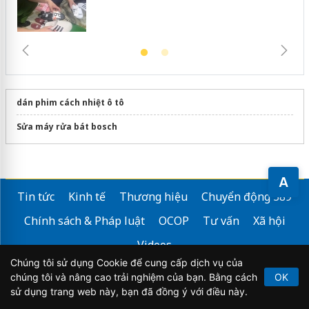
dán phim cách nhiệt ô tô
Sửa máy rửa bát bosch
A
Tin tức
Kinh tế
Thương hiệu
Chuyển động 389
Chính sách & Pháp luật
OCOP
Tư vấn
Xã hội
Videos
Chúng tôi sử dụng Cookie để cung cấp dịch vụ của
chúng tôi và nâng cao trải nghiệm của bạn. Bằng cách
OK
sử dụng trang web này, bạn đã đồng ý với điều này.