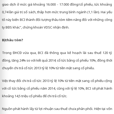
giao dịch ở mức giá khoảng 16.000 - 17.000 đồng/cổ phiếu, tức khoảng
0,74 lần giá trị sổ sách, thấp hơn mức trung bình ngành (1,1 lần). Hai yếu
tố này biến BCI thành đối tượng thâu tóm tiềm năng đối với những công
ty BĐS khác", chứng khoán VDSC nhận định.
Bị thâu tóm?
Trong ĐHCĐ vừa qua, BCI đã thông qua kế hoạch lãi sau thuế 120 tỷ
đồng, tăng 24% so với kết quả 2014; cổ tức bằng cổ phiếu 10%, đồng thời
chuyển chi trả cổ tức 2013 tỷ lệ 10% từ tiền mặt sang cổ phiếu.
Việc thay đổi chi trả cổ tức 2013 tỷ lệ 10% từ tiền mặt sang cổ phiếu cộng
với cổ tức bằng cổ phiếu năm 2014, cũng với tỷ lệ 10%, BCI sẽ phát hành
khoảng 14,5 triệu cổ phiếu để chi trả cổ tức.
Nguồn phát hành lấy từ lợi nhuận sau thuế chưa phân phối. Hiện tại vốn