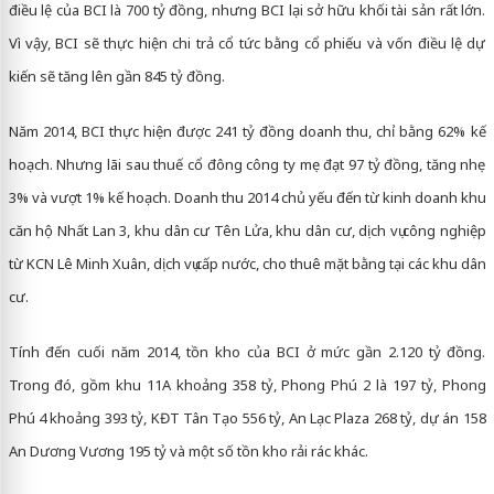
điều lệ của BCI là 700 tỷ đồng, nhưng BCI lại sở hữu khối tài sản rất lớn.
Vì vậy, BCI sẽ thực hiện chi trả cổ tức bằng cổ phiếu và vốn điều lệ dự
kiến sẽ tăng lên gần 845 tỷ đồng.
Năm 2014, BCI thực hiện được 241 tỷ đồng doanh thu, chỉ bằng 62% kế
hoạch. Nhưng lãi sau thuế cổ đông công ty mẹ đạt 97 tỷ đồng, tăng nhẹ
3% và vượt 1% kế hoạch. Doanh thu 2014 chủ yếu đến từ kinh doanh khu
căn hộ Nhất Lan 3, khu dân cư Tên Lửa, khu dân cư, dịch vụ công nghiệp
từ KCN Lê Minh Xuân, dịch vụ cấp nước, cho thuê mặt bằng tại các khu dân
cư.
Tính đến cuối năm 2014, tồn kho của BCI ở mức gần 2.120 tỷ đồng.
Trong đó, gồm khu 11A khoảng 358 tỷ, Phong Phú 2 là 197 tỷ, Phong
Phú 4 khoảng 393 tỷ, KĐT Tân Tạo 556 tỷ, An Lạc Plaza 268 tỷ, dự án 158
An Dương Vương 195 tỷ và một số tồn kho rải rác khác.