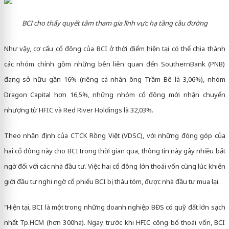
BCI cho thấy quyết tâm tham gia lĩnh vực hạ tầng cầu đường
Như vậy, cơ cấu cổ đông của BCI ở thời điểm hiện tại có thể chia thành
các nhóm chính gồm những bên liên quan đến SouthernBank (PNB)
đang sở hữu gần 16% (riêng cá nhân ông Trầm Bê là 3,06%), nhóm
Dragon Capital hơn 16,5%, những nhóm cổ đông mới nhận chuyển
nhượng từ HFIC và Red River Holdings là 32,03%.
Theo nhận định của CTCK Rồng Việt (VDSC), với những đóng góp của
hai cổ đông này cho BCI trong thời gian qua, thông tin này gây nhiều bất
ngờ đối với các nhà đầu tư. Việc hai cổ đông lớn thoái vốn cùng lúc khiến
giới đầu tư nghi ngờ cổ phiếu BCI bị thâu tóm, được nhà đầu tư mua lại.
"Hiện tại, BCI là một trong những doanh nghiệp BĐS có quỹ đất lớn sạch
nhất Tp.HCM (hơn 300ha). Ngay trước khi HFIC công bố thoái vốn, BCI