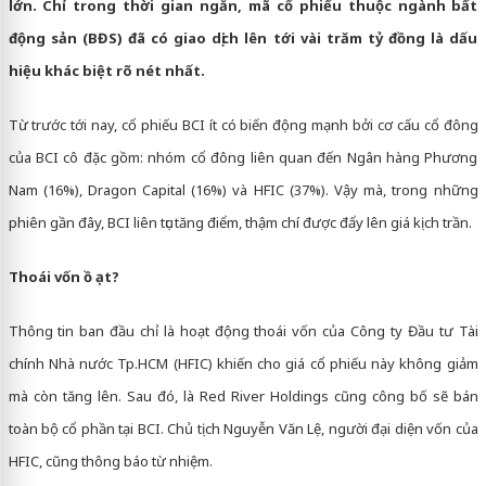
lớn. Chỉ trong thời gian ngắn, mã cổ phiếu thuộc ngành bất
động sản (BĐS) đã có giao dịch lên tới vài trăm tỷ đồng là dấu
hiệu khác biệt rõ nét nhất.
Từ trước tới nay, cổ phiếu BCI ít có biến động mạnh bởi cơ cấu cổ đông
của BCI cô đặc gồm: nhóm cổ đông liên quan đến Ngân hàng Phương
Nam (16%), Dragon Capital (16%) và HFIC (37%). Vậy mà, trong những
phiên gần đây, BCI liên tục tăng điểm, thậm chí được đẩy lên giá kịch trần.
Thoái vốn ồ ạt?
Thông tin ban đầu chỉ là hoạt động thoái vốn của Công ty Đầu tư Tài
chính Nhà nước Tp.HCM (HFIC) khiến cho giá cổ phiếu này không giảm
mà còn tăng lên. Sau đó, là Red River Holdings cũng công bố sẽ bán
toàn bộ cổ phần tại BCI. Chủ tịch Nguyễn Văn Lệ, người đại diện vốn của
HFIC, cũng thông báo từ nhiệm.