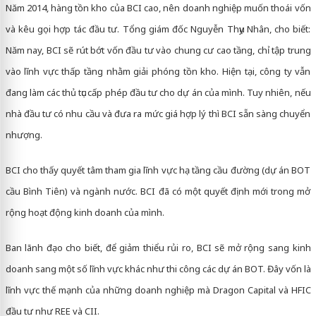
Năm 2014, hàng tồn kho của BCI cao, nên doanh nghiệp muốn thoái vốn
và kêu gọi hợp tác đầu tư. Tổng giám đốc Nguyễn Thụy Nhân, cho biết:
Năm nay, BCI sẽ rút bớt vốn đầu tư vào chung cư cao tầng, chỉ tập trung
vào lĩnh vực thấp tầng nhằm giải phóng tồn kho. Hiện tại, công ty vẫn
đang làm các thủ tục cấp phép đầu tư cho dự án của mình. Tuy nhiên, nếu
nhà đầu tư có nhu cầu và đưa ra mức giá hợp lý thì BCI sẵn sàng chuyển
nhượng.
BCI cho thấy quyết tâm tham gia lĩnh vực hạ tầng cầu đường (dự án BOT
cầu Bình Tiên) và ngành nước. BCI đã có một quyết định mới trong mở
rộng hoạt động kinh doanh của mình.
Ban lãnh đạo cho biết, để giảm thiểu rủi ro, BCI sẽ mở rộng sang kinh
doanh sang một số lĩnh vực khác như thi công các dự án BOT. Đây vốn là
lĩnh vực thế mạnh của những doanh nghiệp mà Dragon Capital và HFIC
đầu tư như REE và CII.