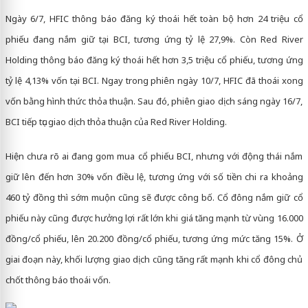
Ngày 6/7, HFIC thông báo đăng ký thoái hết toàn bộ hơn 24 triệu cổ
phiếu đang nắm giữ tại BCI, tương ứng tỷ lệ 27,9%. Còn Red River
Holding thông báo đăng ký thoái hết hơn 3,5 triệu cổ phiếu, tương ứng
tỷ lệ 4,13% vốn tại BCI. Ngay trong phiên ngày 10/7, HFIC đã thoái xong
vốn bằng hình thức thỏa thuận. Sau đó, phiên giao dịch sáng ngày 16/7,
BCI tiếp tục giao dịch thỏa thuận của Red River Holding.
Hiện chưa rõ ai đang gom mua cổ phiếu BCI, nhưng với động thái nắm
giữ lên đến hơn 30% vốn điều lệ, tương ứng với số tiền chi ra khoảng
460 tỷ đồng thì sớm muộn cũng sẽ được công bố. Cổ đông nắm giữ cổ
phiếu này cũng được hưởng lợi rất lớn khi giá tăng mạnh từ vùng 16.000
đồng/cổ phiếu, lên 20.200 đồng/cổ phiếu, tương ứng mức tăng 15%. Ở
giai đoạn này, khối lượng giao dịch cũng tăng rất mạnh khi cổ đông chủ
chốt thông báo thoái vốn.