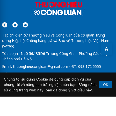
Tạp chí điện tử Thương hiệu và Công luận của cơ quan Trung
ương Hiệp hội Chống hàng giả và Bảo vệ Thương hiệu Việt Nam
(Vatap)
A
Tòa soạn: Ngõ 56/ B5D6 Trương Công Giai - Phường Cầu Giấy -
Thành phố Hà Nội
Email:
thuonghieucongluan@gmail.com
- ĐT: 093 172 5555
Tổng Biên Tập: Vũ Đức Thuận
Chúng tôi sử dụng Cookie để cung cấp dịch vụ của
Giấy phép hoạt động báo chí điện tử số 64/GP-BTTTT do Bộ
chúng tôi và nâng cao trải nghiệm của bạn. Bằng cách
OK
Thông tin và Truyền thông cấp ngày 21/2/2020.
sử dụng trang web này, bạn đã đồng ý với điều này.
Copyright © 2026
TẠP CHÍ THƯƠNG HIỆU & CÔNG