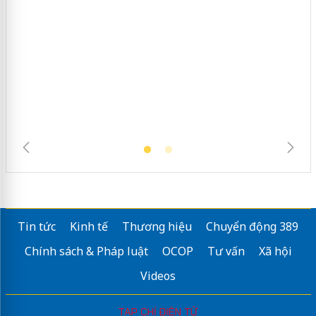
Lào Cai xử lý 83 vụ vi phạm thương
mại trong tháng 7
Tin tức
Kinh tế
Thương hiệu
Chuyển động 389
Chính sách & Pháp luật
OCOP
Tư vấn
Xã hội
Videos