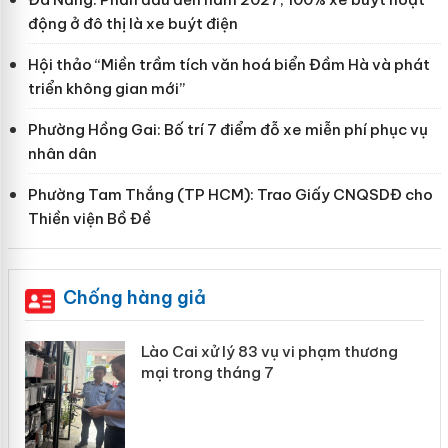
động ở đô thị là xe buýt điện
Hội thảo “Miền trầm tích văn hoá biển Đầm Hà và phát
triển không gian mới”
Phường Hồng Gai: Bố trí 7 điểm đỗ xe miễn phí phục vụ
nhân dân
Phường Tam Thắng (TP HCM): Trao Giấy CNQSDĐ cho
Thiền viện Bồ Đề
Chống hàng giả
 án
Lào Cai xử lý 83 vụ vi phạm thương
mại trong tháng 7
n