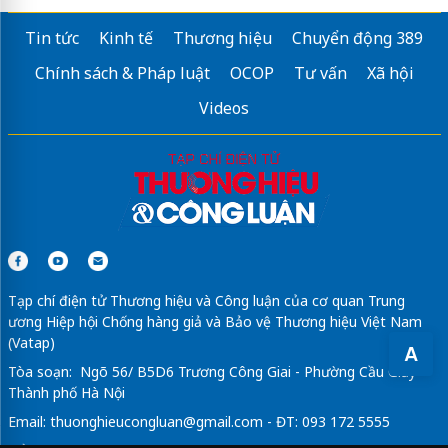
Tin tức
Kinh tế
Thương hiệu
Chuyển động 389
Chính sách & Pháp luật
OCOP
Tư vấn
Xã hội
Videos
Tạp chí điện tử Thương hiệu và Công luận của cơ quan Trung
ương Hiệp hội Chống hàng giả và Bảo vệ Thương hiệu Việt Nam
(Vatap)
A
Tòa soạn: Ngõ 56/ B5D6 Trương Công Giai - Phường Cầu Giấy -
Thành phố Hà Nội
Email:
thuonghieucongluan@gmail.com
- ĐT: 093 172 5555