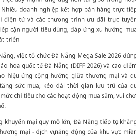
 Nhiều doanh nghiệp kết hợp bán hàng trực tiế
i điện tử và các chương trình ưu đãi trực tuyế
ếp cận người tiêu dùng, đáp ứng xu hướng mu
t triển.
ẵng, việc tổ chức Đà Nẵng Mega Sale 2026 đún
pháo hoa quốc tế Đà Nẵng (DIFF 2026) và cao điể
tạo hiệu ứng cộng hưởng giữa thương mại và d
a tăng sức mua, kéo dài thời gian lưu trú của d
mức chi tiêu cho các hoạt động mua sắm, vui chơ
hố.
 khuyến mại quy mô lớn, Đà Nẵng tiếp tục khẳn
 thương mại - dịch vụ năng động của khu vực miề