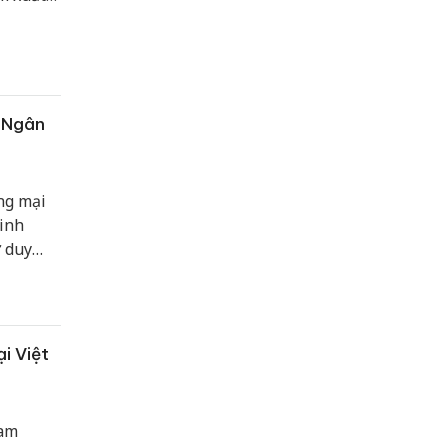
0 Ngân
ng mại
inh
ư duy
 nghiệm
i Việt
nam