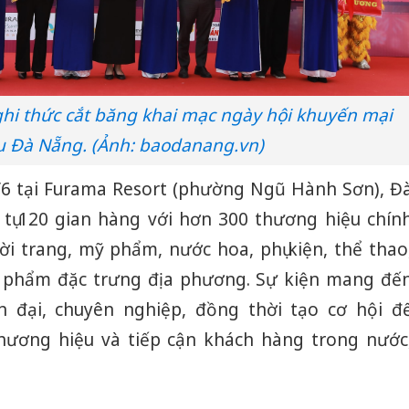
ghi thức cắt băng khai mạc ngày hội khuyến mại
u Đà Nẵng. (Ảnh: baodanang.vn)
/6 tại Furama Resort (phường Ngũ Hành Sơn), Đ
tụ 120 gian hàng với hơn 300 thương hiệu chín
ời trang, mỹ phẩm, nước hoa, phụ kiện, thể thao
n phẩm đặc trưng địa phương. Sự kiện mang đế
 đại, chuyên nghiệp, đồng thời tạo cơ hội đ
ương hiệu và tiếp cận khách hàng trong nước