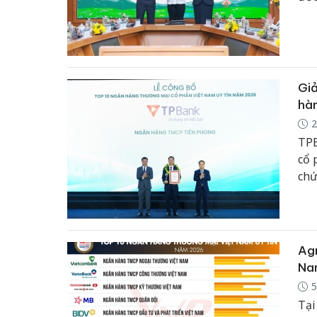
sắc
Giả
hàn
2
TPB
cổ 
chứ
tru
khá
Agr
Na
5
Tại