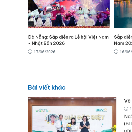
Đà Nẵng: Sắp diễn ra Lễ hội Việt Nam
Sắp diễn
- Nhật Bản 2026
Nam 202
17/06/2026
16/06
Bài viết khác
Vẽ 
1
Ngà
(BI
ước