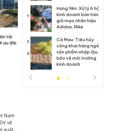
Hưng Yên: Xử lý 6 hộ
óa: Tìm bị
Th
kinh doanh bán hàng
g vụ án buôn
hạ
giả mạo nhãn hiệu
h sữa
bá
Adidas, Nike
 giả
Mo
ân tài
Cà Mau: Tiêu hủy
g: Đối tượng
An
h ưu đãi
công khai hàng ngàn
 đường dây
ch
sản phẩm nhập lậu,
 giả tại Phú
bá
bảo vệ môi trường
 đầu thú
Qu
kinh doanh
iệt Nam
IDV vẽ
m xuất