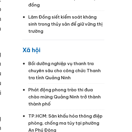
đồng
p
Lâm Đồng siết kiểm soát kháng
n
sinh trong thủy sản để giữ vững thị
a
trường
Xã hội
g
m
Bồi dưỡng nghiệp vụ thanh tra
chuyên sâu cho công chức Thanh
u
tra tỉnh Quảng Ninh
u
Phát động phong trào thi đua
i
chào mừng Quảng Ninh trở thành
thành phố
TP.HCM: Sân khấu hóa thông điệp
g
phòng, chống ma túy tại phường
n
An Phú Đông