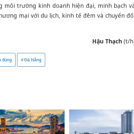
g môi trường kinh doanh hiện đại, minh bạch v
hương mại với du lịch, kinh tế đêm và chuyển đổ
Hậu Thạch
(t/h
u dùng
Đà Nẵng
Công an
tìm bị h
án sản 
bán yến