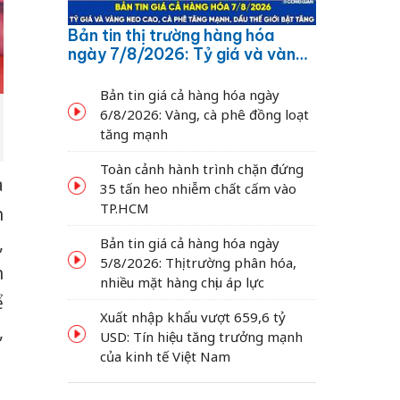
Bản tin thị trường hàng hóa
ngày 7/8/2026: Tỷ giá và vàng
neo cao, cà phê tăng mạnh,
dầu thế giới bật tăng
Bản tin giá cả hàng hóa ngày
6/8/2026: Vàng, cà phê đồng loạt
tăng mạnh
Toàn cảnh hành trình chặn đứng
à
35 tấn heo nhiễm chất cấm vào
TP.HCM
h
,
Bản tin giá cả hàng hóa ngày
5/8/2026: Thị trường phân hóa,
n
nhiều mặt hàng chịu áp lực
ể
Xuất nhập khẩu vượt 659,6 tỷ
,
USD: Tín hiệu tăng trưởng mạnh
của kinh tế Việt Nam