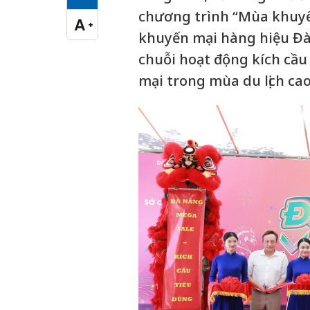
Cỡ chữ vừa
chương trình “Mùa khuyế
A
+
Cỡ chữ lớn
khuyến mại hàng hiệu Đà
chuỗi hoạt động kích cầu
mại trong mùa du lịch ca