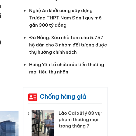
à
Nghệ An khởi công xây dựng
i
Trường THPT Nam Đàn 1 quy mô
gần 300 tỷ đồng
Đà Nẵng: Xóa nhà tạm cho 5.757
)
hộ dân cho 3 nhóm đối tượng được
thụ hưởng chính sách
Hưng Yên tổ chức xúc tiến thương
mại tiêu thụ nhãn
Chống hàng giả
 Thanh Hóa
Lào Cai xử lý 83 vụ vi
Cô
ại trong vụ
phạm thương mại
tìm
xuất, buôn
trong tháng 7
án
 sào giả
bá