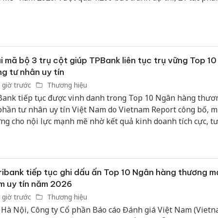
 đã được vinh danh với những giải thưởng xứng đáng.
i mã bộ 3 trụ cột giúp TPBank liên tục trụ vững Top 1
g tư nhân uy tín
 giờ trước
Thương hiệu
ank tiếp tục được vinh danh trong Top 10 Ngân hàng thươ
phần tư nhân uy tín Việt Nam do Vietnam Report công bố, m
ng cho nội lực mạnh mẽ nhờ kết quả kinh doanh tích cực, t
yền thông khác biệt và cam kết không ngừng nâng tầm trải
ch hàng theo chuẩn quốc tế.
ibank tiếp tục ghi dấu ấn Top 10 Ngân hàng thương mạ
m uy tín năm 2026
 giờ trước
Thương hiệu
 Hà Nội, Công ty Cổ phần Báo cáo Đánh giá Việt Nam (Viet