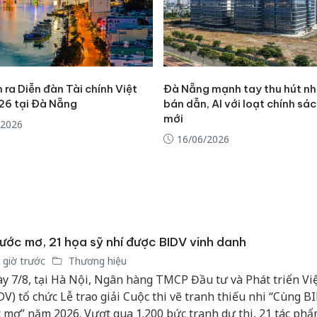
Thanh H
hại tron
bán bìn
Moyuum
 ra Diễn đàn Tài chính Việt
Đà Nẵng mạnh tay thu hút nh
An Gian
6 tại Đà Nẵng
bán dẫn, AI với loạt chính sác
chủ mưu
mới
/2026
bán hàng
16/06/2026
Quốc ra
ước mơ, 21 họa sỹ nhí được BIDV vinh danh
 giờ trước
Thương hiệu
y 7/8, tại Hà Nội, Ngân hàng TMCP Đầu tư và Phát triển V
DV) tổ chức Lễ trao giải Cuộc thi vẽ tranh thiếu nhi “Cùng B
 mơ” năm 2026. Vượt qua 1.200 bức tranh dự thi, 21 tác phẩ