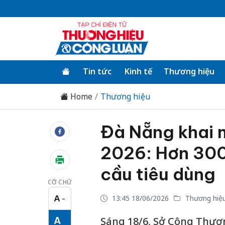
Tin tức
Kinh tế
Thương hiệu
Home
Thương hiệu
Đà Nẵng khai 
2026: Hơn 300
cầu tiêu dùng
CỠ CHỮ
A
13:45 18/06/2026
Thương hiệ
−
Cỡ chữ nhỏ
A
Sáng 18/6, Sở Công Thươ