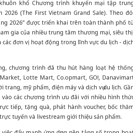
khuôn khổ Chương trình khuyến mại tập trun
 2026 (The First Vietnam Grand Sale). Theo đó
g 2026” được triển khai trên toàn thành phố t
ham gia của nhiều trung tâm thương mại, siêu thị
các đơn vị hoạt động trong lĩnh vực du lịch - dịc
ng, chương trình đã thu hút hàng loạt hệ thốn
arket, Lotte Mart, Co.opmart, GO!, Danavimar
i trang, mỹ phẩm, điện máy và dịch vụ du lịch. Gầ
vào các chương trình ưu đãi với nhiều hình thứ
ực tiếp, tặng quà, phát hành voucher, bốc thă
rực tuyến và livestream giới thiệu sản phẩm.
 việc đẩy mạnh ứng dụng nền tảng số trong hoạ