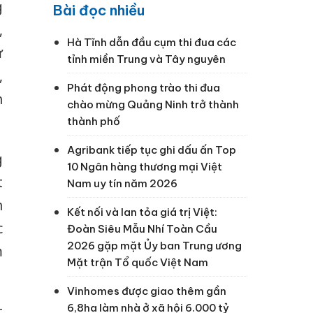
g
Bài đọc nhiều
,
Hà Tĩnh dẫn đầu cụm thi đua các
ừ
tỉnh miền Trung và Tây nguyên
,
Phát động phong trào thi đua
h
chào mừng Quảng Ninh trở thành
thành phố
Agribank tiếp tục ghi dấu ấn Top
g
10 Ngân hàng thương mại Việt
t
Nam uy tín năm 2026
n
Kết nối và lan tỏa giá trị Việt:
c
Đoàn Siêu Mẫu Nhí Toàn Cầu
2026 gặp mặt Ủy ban Trung ương
m
Mặt trận Tổ quốc Việt Nam
Vinhomes được giao thêm gần
6,8ha làm nhà ở xã hội 6.000 tỷ
t