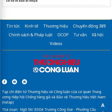
cơ sở in bao bì nhựa
dán phim cách nhiệt ô tô
Dọn nhà trọn gói
giá rẻ
Tin tức
Kinh tế
Thương hiệu
Chuyển động 389
Sửa máy rửa bát bosch
Chính sách & Pháp luật
OCOP
Tư vấn
Xã hội
Videos
Tạp chí điện tử Thương hiệu và Công luận của cơ quan Trung
ương Hiệp hội Chống hàng giả và Bảo vệ Thương hiệu Việt Nam
(Vatap)
A
Tòa soạn: Ngõ 56/ B5D6 Trương Công Giai - Phường Cầu Giấy -