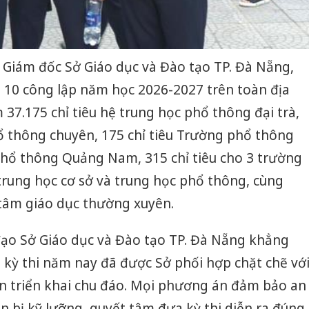
 Giám đốc Sở Giáo dục và Đào tạo TP. Đà Nẵng,
ớp 10 công lập năm học 2026-2027 trên toàn địa
 37.175 chỉ tiêu hệ trung học phổ thông đại trà,
hổ thông chuyên, 175 chỉ tiêu Trường phổ thông
phổ thông Quảng Nam, 315 chỉ tiêu cho 3 trường
trung học cơ sở và trung học phổ thông, cùng
g tâm giáo dục thường xuyên.
Công an
đạo Sở Giáo dục và Đào tạo TP. Đà Nẵng khẳng
tìm bị h
án sản 
o kỳ thi năm nay đã được Sở phối hợp chặt chẽ vớ
bán yến
an triển khai chu đáo. Mọi phương án đảm bảo an
Thanh H
n bị kỹ lưỡng, quyết tâm đưa kỳ thi diễn ra đúng