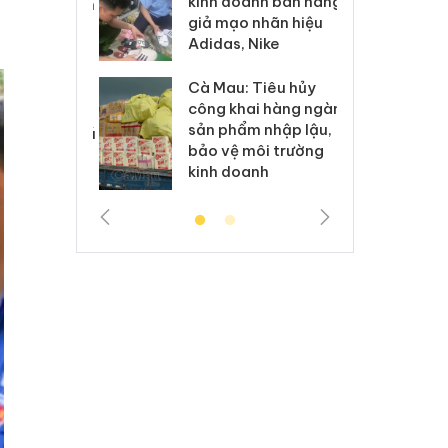
kinh doanh bán hàng
g vụ án buôn
hạ
giả mạo nhãn hiệu
h sữa
bá
Adidas, Nike
 giả
Mo
Cà Mau: Tiêu hủy
g: Đối tượng
An
công khai hàng ngàn
 đường dây
ch
sản phẩm nhập lậu,
 giả tại Phú
bá
bảo vệ môi trường
 đầu thú
Qu
kinh doanh