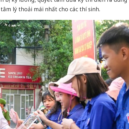
hại tron
bán bìn
tâm lý thoải mái nhất cho các thí sinh.
Moyuum
An Gian
chủ mưu
bán hàng
Quốc ra