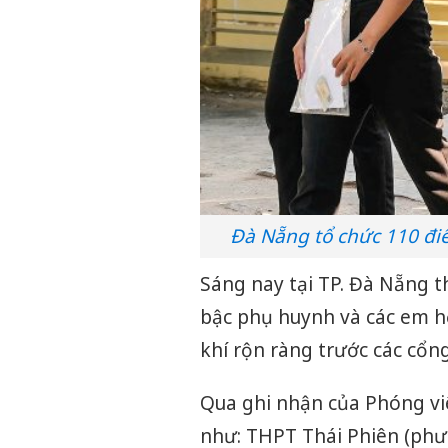
Đà Nẵng tổ chức 110 điể
Sáng nay tại TP. Đà Nẵng th
bậc phụ huynh và các em họ
khí rộn ràng trước các cổn
Qua ghi nhận của Phóng viê
như: THPT Thái Phiên (ph