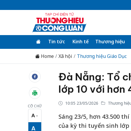
Tin tức
Kinh tế
Thương hiệu
Home
Xã hội
Thương hiệu Giáo Dục
Đà Nẵng: Tổ ch
lớp 10 với hơn 
10:05 23/05/2026
Thương hiệu
CỠ CHỮ
A
Sáng 23/5, hơn 43.500 thí
−
Cỡ chữ nhỏ
của kỳ thi tuyển sinh lớ
A