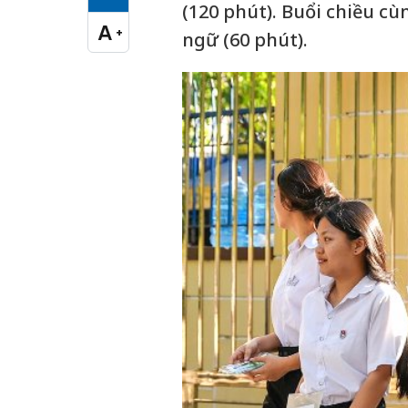
Cỡ chữ vừa
(120 phút). Buổi chiều cù
A
+
ngữ (60 phút).
Cỡ chữ lớn