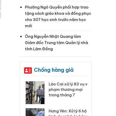
Phường Ngô Quyền phối hợp trao
tặng sách giáo khoa và đồng phục
cho 307 học sinh trước năm học
mới
Ông Nguyễn Nhật Quang làm
Giám đốc Trung tâm Quản lý nhà
tỉnh Lâm Đồng
Chống hàng giả
 Thanh Hóa
Lào Cai xử lý 83 vụ vi
Cô
ại trong vụ
phạm thương mại
tìm
xuất, buôn
trong tháng 7
án
i
 sào giả
bá
Hưng Yên: Xử lý 6 hộ
óa: Tìm bị
Th