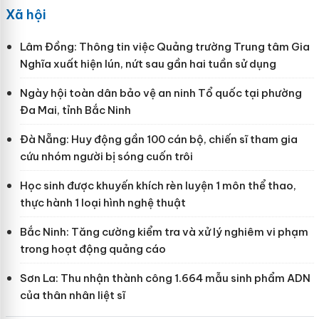
Xã hội
Lâm Đồng: Thông tin việc Quảng trường Trung tâm Gia
Nghĩa xuất hiện lún, nứt sau gần hai tuần sử dụng
Ngày hội toàn dân bảo vệ an ninh Tổ quốc tại phường
Đa Mai, tỉnh Bắc Ninh
Đà Nẵng: Huy động gần 100 cán bộ, chiến sĩ tham gia
cứu nhóm người bị sóng cuốn trôi
Học sinh được khuyến khích rèn luyện 1 môn thể thao,
thực hành 1 loại hình nghệ thuật
Bắc Ninh: Tăng cường kiểm tra và xử lý nghiêm vi phạm
trong hoạt động quảng cáo
Sơn La: Thu nhận thành công 1.664 mẫu sinh phẩm ADN
của thân nhân liệt sĩ