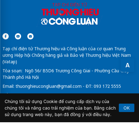
Các công ty marketing ở tphcm
Sửa máy rửa bát bosch
Tạp chí điện tử Thương hiệu và Công luận của cơ quan Trung
ương Hiệp hội Chống hàng giả và Bảo vệ Thương hiệu Việt Nam
(Vatap)
A
Tòa soạn: Ngõ 56/ B5D6 Trương Công Giai - Phường Cầu Giấy -
Thành phố Hà Nội
Email:
thuonghieucongluan@gmail.com
- ĐT: 093 172 5555
Tổng Biên Tập: Vũ Đức Thuận
Chúng tôi sử dụng Cookie để cung cấp dịch vụ của
Giấy phép hoạt động báo chí điện tử số 64/GP-BTTTT do Bộ
chúng tôi và nâng cao trải nghiệm của bạn. Bằng cách
OK
Thông tin và Truyền thông cấp ngày 21/2/2020.
sử dụng trang web này, bạn đã đồng ý với điều này.