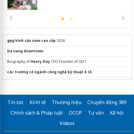
gọng kính cận nam cao cấp
2026
Da nang downtown
Biography of
Henry Duy
CEO Founder of GDT
các trường có ngành công nghệ kỹ thuật ô tô
dán phim cách nhiệt ô tô
nghề ecommerce là gì
Tin tức
Kinh tế
Thương hiệu
Chuyển động 389
Địa chỉ
Thiết Kế Website Giá Rẻ
trọn gói
Chính sách & Pháp luật
OCOP
Tư vấn
Xã hội
May
đồng phục giáo viên mầm non
Videos
Website
Xuyenvietmedia.com
TPHCM