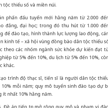
tộc thiểu số và miền núi.
 án phấn đấu tuyển mới hằng năm từ 2.000 đế
cao đẳng, đại học; trong đó thu hút từ 1.000 đế
ng để đào tạo, hình thành lực lượng lao động, cá
iển kinh tế – xã hội vùng đồng bào dân tộc thiểu s
học theo các nhóm ngành sức khỏe dự kiến đạt t
hiệp từ 5% đến 10%, du lịch từ 5% đến 10%, cò
ực khác.
o trình độ thạc sĩ, tiến sĩ là người dân tộc thiể
u 10% mỗi năm; quy mô tuyển sinh đào tạo dự b
g ít nhất 10% hằng năm.
 Đề án tiếp tục mở rộng quy mô và phạm vi đà