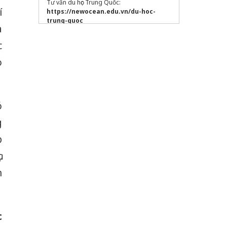
Tư vấn du học Trung Quốc:
í
https://newocean.edu.vn/du-hoc-
trung-quoc
a
cấu trúc thì quá khứ đơn (Past Simple)
c
cao đẳng bách khoa
o
Sửa máy rửa bát bosch
50 bộ thủ thường dùng
ó
g
p
c
n
c