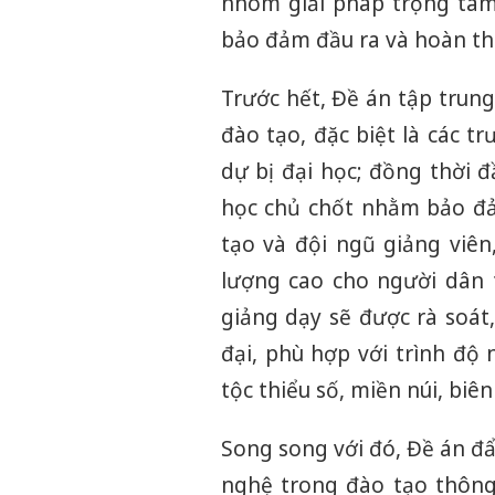
nhóm giải pháp trọng tâm
bảo đảm đầu ra và hoàn thi
Trước hết, Đề án tập trun
đào tạo, đặc biệt là các t
dự bị đại học; đồng thời đ
học chủ chốt nhằm bảo đảm
tạo và đội ngũ giảng viê
lượng cao cho người dân tộ
giảng dạy sẽ được rà soát
đại, phù hợp với trình độ 
tộc thiểu số, miền núi, biên 
Song song với đó, Đề án đ
nghệ trong đào tạo thông