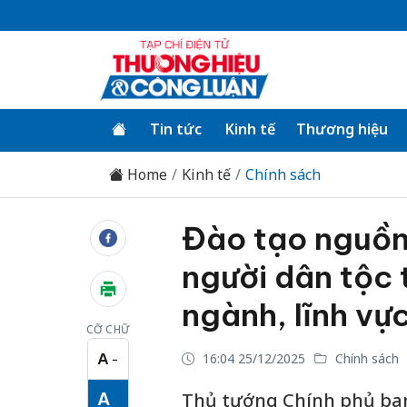
Tin tức
Kinh tế
Thương hiệu
Home
Kinh tế
Chính sách
Đào tạo nguồn
người dân tộc 
ngành, lĩnh vự
CỠ CHỮ
A
16:04 25/12/2025
Chính sách
−
Cỡ chữ nhỏ
A
Thủ tướng Chính phủ ban