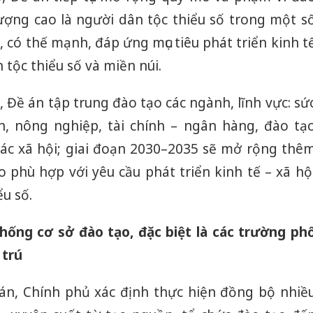
ượng cao là người dân tộc thiểu số trong một s
, có thế mạnh, đáp ứng mục tiêu phát triển kinh t
 tộc thiểu số và miền núi.
 Đề án tập trung đào tạo các ngành, lĩnh vực: sứ
n, nông nghiệp, tài chính – ngân hàng, đào tạ
 tác xã hội; giai đoạn 2030–2035 sẽ mở rộng thê
o phù hợp với yêu cầu phát triển kinh tế – xã hộ
u số.
hống cơ sở đào tạo, đặc biệt là các trường ph
 trú
Công an
 án, Chính phủ xác định thực hiện đồng bộ nhiề
tìm bị h
án sản 