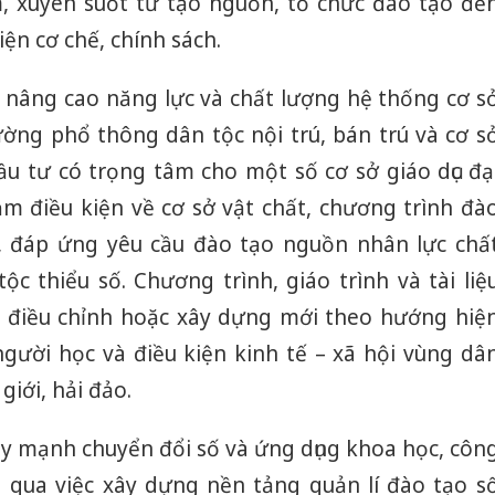
, xuyên suốt từ tạo nguồn, tổ chức đào tạo đế
bán yến
ện cơ chế, chính sách.
Thanh H
hại tron
g nâng cao năng lực và chất lượng hệ thống cơ s
bán bìn
rường phổ thông dân tộc nội trú, bán trú và cơ s
Moyuum
ầu tư có trọng tâm cho một số cơ sở giáo dục đạ
An Gian
chủ mưu
 điều kiện về cơ sở vật chất, chương trình đà
bán hàng
n, đáp ứng yêu cầu đào tạo nguồn nhân lực chấ
Quốc ra
c thiểu số. Chương trình, giáo trình và tài liệ
, điều chỉnh hoặc xây dựng mới theo hướng hiệ
người học và điều kiện kinh tế – xã hội vùng dâ
giới, hải đảo.
ẩy mạnh chuyển đổi số và ứng dụng khoa học, côn
 qua việc xây dựng nền tảng quản lí đào tạo s