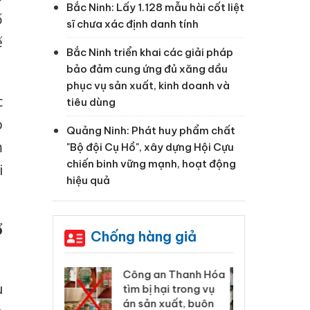
Bắc Ninh: Lấy 1.128 mẫu hài cốt liệt
ố
sĩ chưa xác định danh tính
ế
Bắc Ninh triển khai các giải pháp
bảo đảm cung ứng đủ xăng dầu
phục vụ sản xuất, kinh doanh và
c
tiêu dùng
o
Quảng Ninh: Phát huy phẩm chất
m
"Bộ đội Cụ Hồ", xây dựng Hội Cựu
chiến binh vững mạnh, hoạt động
i
hiệu quả
ổ
Chống hàng giả
 Thanh Hóa
Lào Cai xử lý 83 vụ vi
Cô
u
ại trong vụ
phạm thương mại
tìm
xuất, buôn
trong tháng 7
án