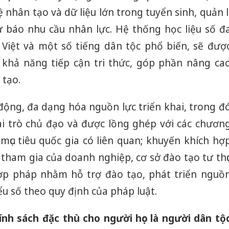
ệ nhân tạo và dữ liệu lớn trong tuyển sinh, quản l
ự báo nhu cầu nhân lực. Hệ thống học liệu số đ
Việt và một số tiếng dân tộc phổ biến, sẽ đượ
khả năng tiếp cận tri thức, góp phần nâng ca
 tạo.
động, đa dạng hóa nguồn lực triển khai, trong đ
i trò chủ đạo và được lồng ghép với các chươn
 mục tiêu quốc gia có liên quan; khuyến khích hợ
 tham gia của doanh nghiệp, cơ sở đào tạo tư thụ
hợp pháp nhằm hỗ trợ đào tạo, phát triển nguồ
ểu số theo quy định của pháp luật.
ính sách đặc thù cho người học là người dân tộ