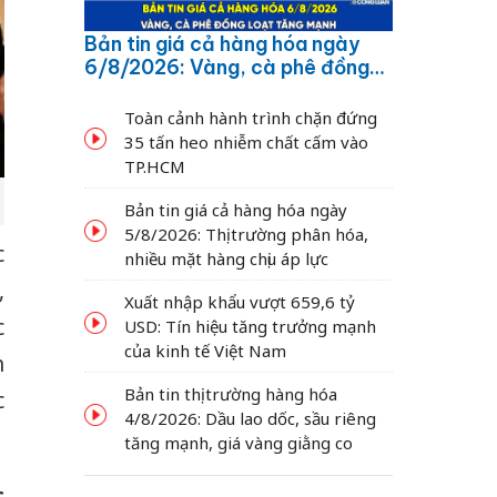
Bản tin giá cả hàng hóa ngày
6/8/2026: Vàng, cà phê đồng
loạt tăng mạnh
Toàn cảnh hành trình chặn đứng
35 tấn heo nhiễm chất cấm vào
TP.HCM
Bản tin giá cả hàng hóa ngày
5/8/2026: Thị trường phân hóa,
c
nhiều mặt hàng chịu áp lực
,
Xuất nhập khẩu vượt 659,6 tỷ
c
USD: Tín hiệu tăng trưởng mạnh
của kinh tế Việt Nam
h
Bản tin thị trường hàng hóa
c
4/8/2026: Dầu lao dốc, sầu riêng
tăng mạnh, giá vàng giằng co
c