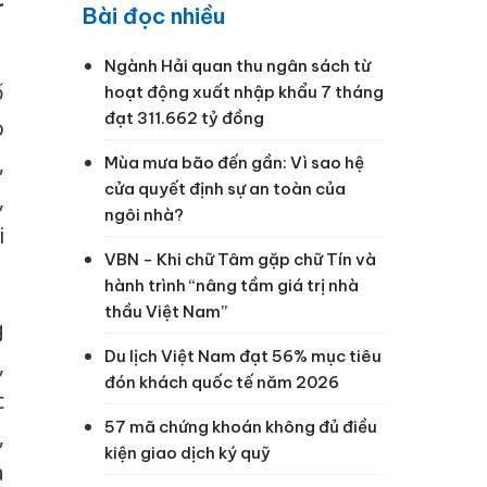
Bài đọc nhiều
Ngành Hải quan thu ngân sách từ
ố
hoạt động xuất nhập khẩu 7 tháng
đạt 311.662 tỷ đồng
o
,
Mùa mưa bão đến gần: Vì sao hệ
cửa quyết định sự an toàn của
,
ngôi nhà?
i
VBN - Khi chữ Tâm gặp chữ Tín và
hành trình “nâng tầm giá trị nhà
thầu Việt Nam”
g
Du lịch Việt Nam đạt 56% mục tiêu
,
đón khách quốc tế năm 2026
c
57 mã chứng khoán không đủ điều
,
kiện giao dịch ký quỹ
a