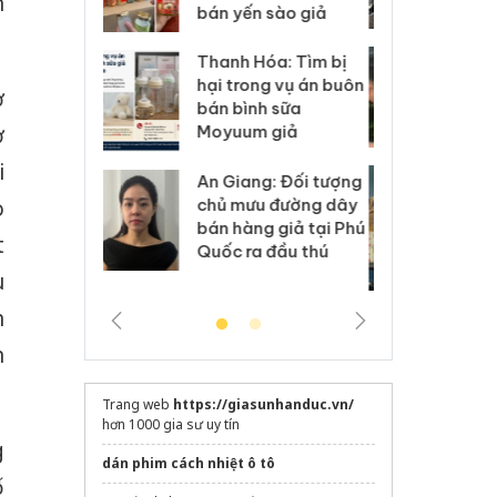
n
 sào giả
bá
Hưng Yên: Xử lý 6 hộ
óa: Tìm bị
Th
kinh doanh bán hàng
g vụ án buôn
hạ
ở
giả mạo nhãn hiệu
h sữa
bá
Adidas, Nike
ở
 giả
Mo
i
Cà Mau: Tiêu hủy
g: Đối tượng
An
công khai hàng ngàn
 đường dây
ch
o
sản phẩm nhập lậu,
 giả tại Phú
bá
t
bảo vệ môi trường
 đầu thú
Qu
kinh doanh
u
n
n
Trang web
https://giasunhanduc.vn/
hơn 1000 gia sư uy tín
g
dán phim cách nhiệt ô tô
ố