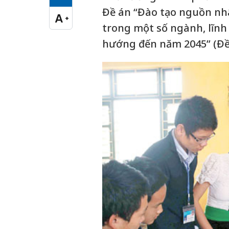
Cỡ chữ vừa
Đề án “Đào tạo nguồn nhâ
A
+
Cỡ chữ lớn
trong một số ngành, lĩnh 
hướng đến năm 2045” (Đề