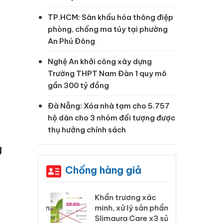
TP.HCM: Sân khấu hóa thông điệp
phòng, chống ma túy tại phường
An Phú Đông
Nghệ An khởi công xây dựng
Trường THPT Nam Đàn 1 quy mô
gần 300 tỷ đồng
Đà Nẵng: Xóa nhà tạm cho 5.757
hộ dân cho 3 nhóm đối tượng được
thụ hưởng chính sách
g
Chống hàng giả
 Tiêu hủy
Khẩn trương xác
Cà
ai hàng ngàn
minh, xử lý sản phẩm
cô
m nhập lậu,
Slimaura Care x3 sử
sả