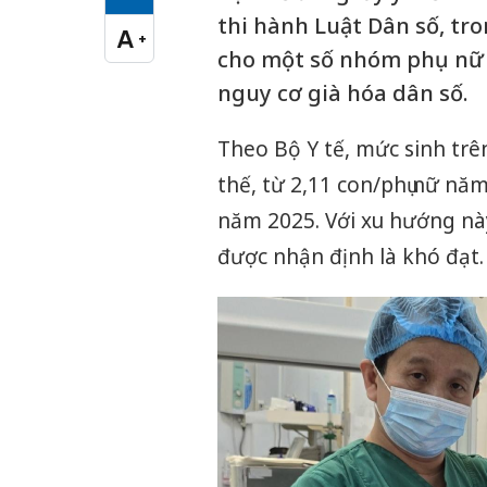
Cỡ chữ vừa
thi hành Luật Dân số, tro
A
+
Cỡ chữ lớn
cho một số nhóm phụ nữ 
nguy cơ già hóa dân số.
Theo Bộ Y tế, mức sinh tr
thế, từ 2,11 con/phụ nữ n
năm 2025. Với xu hướng này
được nhận định là khó đạt.