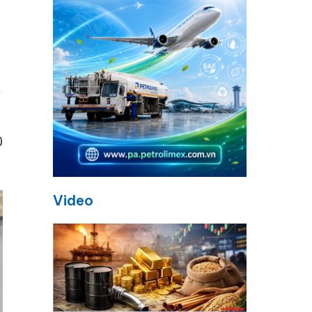
y
0
Video