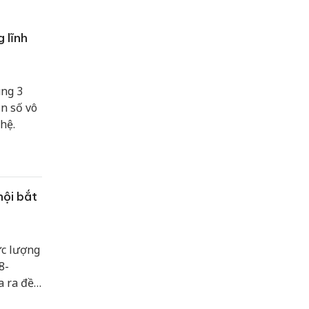
 lĩnh
ung 3
ần số vô
hệ.
hội bắt
ực lượng
8-
 ra đề
ắt buộc