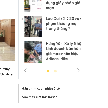
môi trường
dụng giấy phép giả
bả
anh
mạo
ki
 Thanh Hóa
Lào Cai xử lý 83 vụ vi
Cô
ại trong vụ
phạm thương mại
tìm
xuất, buôn
trong tháng 7
án
 sào giả
bá
Hưng Yên: Xử lý 6 hộ
óa: Tìm bị
Th
kinh doanh bán hàng
g vụ án buôn
hạ
giả mạo nhãn hiệu
h sữa
bá
Adidas, Nike
 giả
Mo
 hướng
rước đây
dán phim cách nhiệt ô tô
Sửa máy rửa bát bosch