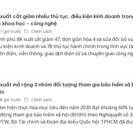
xuất cắt giảm nhiều thủ tục, điều kiện kinh doanh trong
 khoa học - công nghệ
1 giờ trước
Chính sách
nh phủ đề xuất cắt giảm 47, đơn giản hóa 4 và sửa đổi bổ s
u kiện kinh doanh và 78 thủ tục hành chính trong lĩnh vực t
ến điện, viễn thông, giao dịch điện tử và chuyển giao công ng
xuất mở rộng 3 nhóm đối tượng tham gia bảo hiểm xã 
ộc
8 giờ trước
Chính sách
m hiện thực hóa mục tiêu đến năm 2030 đạt khoảng 60% l
 động tham gia bảo hiểm xã hội (BHXH) theo Nghị quyết số 2
TW, Bộ Tài chính và Đoàn đại biểu Quốc hội TPHCM đã đưa
t bổ sung 3 nhóm đối tượng mới vào diện tham gia BHXH b