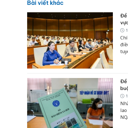
Bài viết khác
Đề 
vực
1
Chí
điề
tuy
Đề 
bu
1
Nhằ
lao
NQ/
xuấ