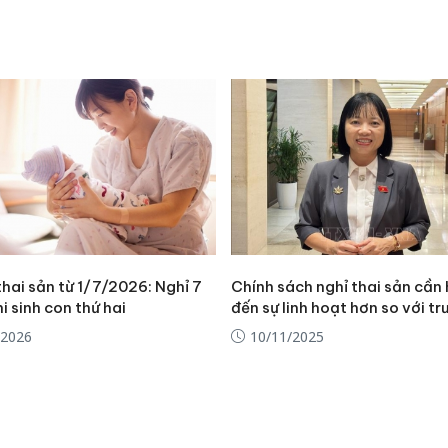
bảo vệ 
kinh do
Công an
tìm bị h
án sản 
bán yến
Thanh H
hại tron
bán bìn
Moyuum
hai sản từ 1/7/2026: Nghỉ 7
Chính sách nghỉ thai sản cần
i sinh con thứ hai
đến sự linh hoạt hơn so với t
/2026
10/11/2025