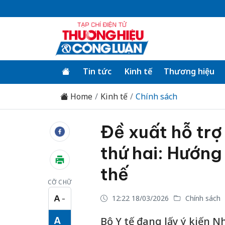
Tin tức
Kinh tế
Thương hiệu
Home
Kinh tế
Chính sách
Đề xuất hỗ trợ 
thứ hai: Hướng 
thế
CỠ CHỮ
A
12:22 18/03/2026
Chính sách
−
Cỡ chữ nhỏ
A
Bộ Y tế đang lấy ý kiến 