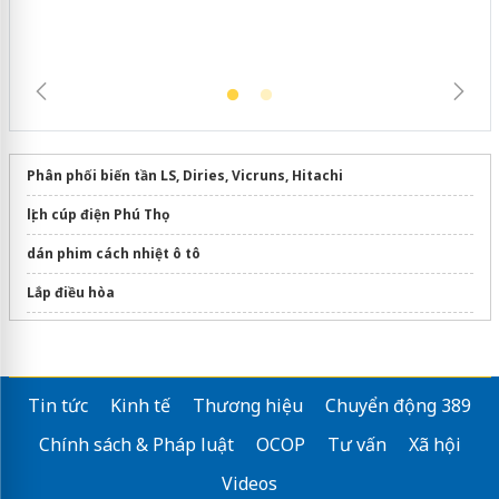
Phân phối biến tần LS, Diries, Vicruns, Hitachi
lịch cúp điện Phú Thọ
dán phim cách nhiệt ô tô
Lắp điều hòa
Bảo trì hệ thống điện năng lượng mặt trời
Bộ lưu điện ups 1000va
Tin tức
Kinh tế
Thương hiệu
Chuyển động 389
dịch vụ bảo trì hệ thống điện mặt trời
tại tphcm
Chính sách & Pháp luật
OCOP
Tư vấn
Xã hội
Bán
quạt thông gió vuông 900x900
Videos
Sửa máy rửa bát bosch