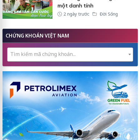
một danh tính
2 ngày trước
Đời Sống
CHỨNG KHOÁN VIỆT NAM
Tìm kiếm mã chứng khoán...