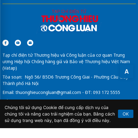
Tạp chí điện tử Thương hiệu và Công luận của cơ quan Trung
ương Hiệp hội Chống hàng giả và Bảo vệ Thương hiệu Việt Nam
(Vatap)
A
Tòa soạn: Ngõ 56/ B5D6 Trương Công Giai - Phường Cầu Giấy -
Thành phố Hà Nội
Email:
thuonghieucongluan@gmail.com
- ĐT: 093 172 5555
Tổng Biên Tập: Vũ Đức Thuận
Chúng tôi sử dụng Cookie để cung cấp dịch vụ của
Giấy phép hoạt động báo chí điện tử số 64/GP-BTTTT do Bộ
chúng tôi và nâng cao trải nghiệm của bạn. Bằng cách
OK
Thông tin và Truyền thông cấp ngày 21/2/2020.
sử dụng trang web này, bạn đã đồng ý với điều này.