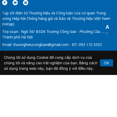
Tạp chí điện tử Thương hiệu và Công luận của cơ quan Trung
ương Hiệp hội Chống hàng giả và Bảo vệ Thương hiệu Việt Nam
(Vatap)
A
Tòa soạn: Ngõ 56/ B5D6 Trương Công Giai - Phường Cầu Giấy -
Thành phố Hà Nội
Email:
thuonghieucongluan@gmail.com
- ĐT: 093 172 5555
Tổng Biên Tập: Vũ Đức Thuận
Chúng tôi sử dụng Cookie để cung cấp dịch vụ của
Giấy phép hoạt động báo chí điện tử số 64/GP-BTTTT do Bộ
chúng tôi và nâng cao trải nghiệm của bạn. Bằng cách
OK
Thông tin và Truyền thông cấp ngày 21/2/2020.
sử dụng trang web này, bạn đã đồng ý với điều này.
Copyright © 2026
TẠP CHÍ THƯƠNG HIỆU & CÔNG
LUẬN
. All Rights Reserved.
Bản quyền thuộc Tạp chí Thương hiệu và Công luận. Cấm
sao chép dưới mọi hình thức nếu không có sự chấp thuận