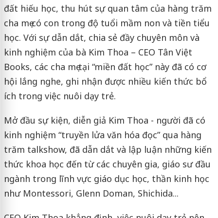
đất hiếu học, thu hút sự quan tâm của hàng trăm
cha mẹ có con trong độ tuổi mầm non và tiền tiểu
học. Với sự dẫn dắt, chia sẻ đầy chuyên môn và
kinh nghiệm của bà Kim Thoa – CEO Tân Việt
Books, các cha mẹ tại “miền đất học” này đã có cơ
hội lắng nghe, ghi nhận được nhiều kiến thức bổ
ích trong việc nuôi dạy trẻ.
Mở đầu sự kiện, diễn giả Kim Thoa - người đã có
kinh nghiệm “truyền lửa văn hóa đọc” qua hàng
trăm talkshow, đã dẫn dắt và lập luận những kiến
thức khoa học đến từ các chuyên gia, giáo sư đầu
ngành trong lĩnh vực giáo dục học, thần kinh học
như Montessori, Glenn Doman, Shichida...
CEO Kim Thoa khẳng định, việc nuôi dạy trẻ nên