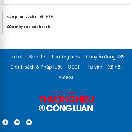
dán phim cách nhiệt ô tô
Sửa máy rửa bát bosch
Tin tức
Kinh tế
Thương hiệu
Chuyển động 389
Chính sách & Pháp luật
OCOP
Tư vấn
Xã hội
Videos