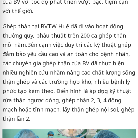
của BV với tốc độ phát triển vượt bậc, tiệm cận
với thế giới.
Ghép thận tại BVTW Huế đã đi vào hoạt động
thường quy, phẫu thuật trên 200 ca ghép thận
mỗi năm.Bên cạnh việc duy trì các kỹ thuật ghép
đảm bảo yêu cầu cao và an toàn cho bệnh nhân,
các chuyên gia ghép thận của BV đã thực hiện
nhiều nghiên cứu nhằm nâng cao chất lượng sống
thận ghép và các trường hợp khó, nhiều bệnh lý
phức tạp kèm theo. Điển hình là áp dụng kỹ thuật
rửa thận ngược dòng, ghép thận 2, 3, 4 động
mạch hoặc tĩnh mạch, lấy thận ghép nội soi, ghép
thận lần 2.