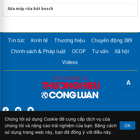
Sửa máy rửa bát bosch
Tin tức
Kinh tế
Thương hiệu
Chuyển động 389
Chính sách & Pháp luật
OCOP
Tư vấn
Xã hội
Videos
A
Chúng tôi sử dụng Cookie để cung cấp dịch vụ của
Tạp chí điện tử Thương hiệu và Công luận của cơ quan Trung
chúng tôi và nâng cao trải nghiệm của bạn. Bằng cách
OK
ương Hiệp hội Chống hàng giả và Bảo vệ Thương hiệu Việt Nam
sử dụng trang web này, bạn đã đồng ý với điều này.
(Vatap)