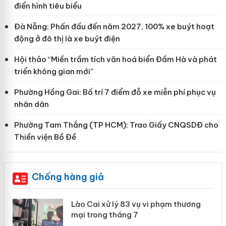
điển hình tiêu biểu
Đà Nẵng: Phấn đấu đến năm 2027, 100% xe buýt hoạt
động ở đô thị là xe buýt điện
Hội thảo “Miền trầm tích văn hoá biển Đầm Hà và phát
triển không gian mới”
Phường Hồng Gai: Bố trí 7 điểm đỗ xe miễn phí phục vụ
nhân dân
Phường Tam Thắng (TP HCM): Trao Giấy CNQSDĐ cho
Thiền viện Bồ Đề
Chống hàng giả
 án
Lào Cai xử lý 83 vụ vi phạm thương
mại trong tháng 7