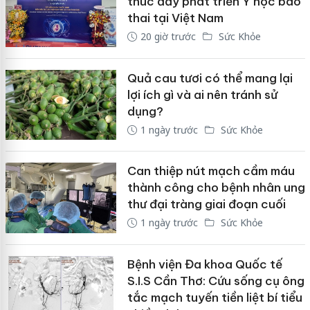
thúc đẩy phát triển Y học bào
thai tại Việt Nam
20 giờ trước
Sức Khỏe
Quả cau tươi có thể mang lại
lợi ích gì và ai nên tránh sử
dụng?
1 ngày trước
Sức Khỏe
Can thiệp nút mạch cầm máu
thành công cho bệnh nhân ung
thư đại tràng giai đoạn cuối
1 ngày trước
Sức Khỏe
Bệnh viện Đa khoa Quốc tế
S.I.S Cần Thơ: Cứu sống cụ ông
tắc mạch tuyến tiền liệt bí tiểu