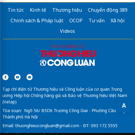
Thuỷ Cung Lotte Tây Hồ
Tin tức
Kinh tế
Thương hiệu
Chuyển động 389
with our
luxury private tour
Chính sách & Pháp luật
OCOP
Tư vấn
Xã hội
Mua eSIM Nhật Bản
online tại Gody.vn
Videos
Sửa máy rửa bát bosch
Tạp chí điện tử Thương hiệu và Công luận của cơ quan Trung
ương Hiệp hội Chống hàng giả và Bảo vệ Thương hiệu Việt Nam
(Vatap)
A
Tòa soạn: Ngõ 56/ B5D6 Trương Công Giai - Phường Cầu Giấy -
Thành phố Hà Nội
Email:
thuonghieucongluan@gmail.com
- ĐT: 093 172 5555
Tổng Biên Tập: Vũ Đức Thuận