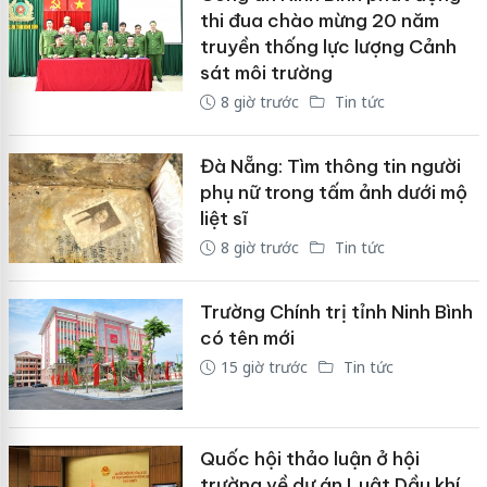
thi đua chào mừng 20 năm
truyền thống lực lượng Cảnh
sát môi trường
8 giờ trước
Tin tức
Đà Nẵng: Tìm thông tin người
phụ nữ trong tấm ảnh dưới mộ
liệt sĩ
8 giờ trước
Tin tức
Trường Chính trị tỉnh Ninh Bình
có tên mới
15 giờ trước
Tin tức
Quốc hội thảo luận ở hội
trường về dự án Luật Dầu khí