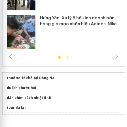
Hưng Yên: Xử lý 6 hộ kinh doanh bán
hàng giả mạo nhãn hiệu Adidas, Nike
thuê xe 16 chỗ tại Đồng Nai
du lịch phước hải
dán phim cách nhiệt ô tô
tour đà lạt
SinAsean B2B Matching 1:1 Việt – Hàn | VIPREMIUM 2026