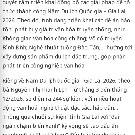
quyết tâm triển khai đồng bộ các giải pháp để tổ
chức thành công Năm Du lịch Quốc gia – Gia Lai
2026. Theo đó, tỉnh đang triển khai các đề án bảo
tồn, phát huy giá trị văn hóa truyền thống, như:
Không gian văn hóa cồng chiêng; Võ cổ truyền
Bình Định; Nghệ thuật tuồng Đào Tấn,… hướng tới
xây dựng sản phẩm du lịch đặc trưng, góp phần
phát triển công nghiệp văn hóa.
Riêng về Năm Du lịch quốc gia - Gia Lai 2026, theo
bà Nguyễn Thị Thanh Lịch: Từ tháng 3 đến tháng
12/2026, sẽ diễn ra 244 sự kiện, với nhiều hoạt
động văn hoá, nghệ thuật đặc sắc, hấp dẫn…
Thông qua chuỗi sự kiện, tỉnh Gia Lai với “đại
ngàn chạm biển xanh” kỳ vọng sẽ tạo dấu ấn
mạnh mẽ, thật sự “chạm” đến trái tim du khách,