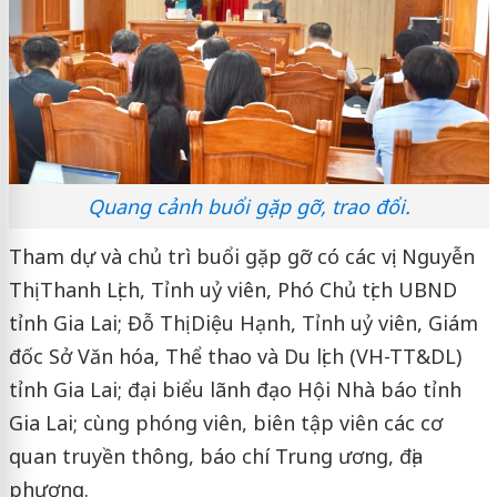
Quang cảnh buổi gặp gỡ, trao đổi.
Tham dự và chủ trì buổi gặp gỡ có các vị: Nguyễn
Thị Thanh Lịch, Tỉnh uỷ viên, Phó Chủ tịch UBND
tỉnh Gia Lai; Đỗ Thị Diệu Hạnh, Tỉnh uỷ viên, Giám
đốc Sở Văn hóa, Thể thao và Du lịch (VH-TT&DL)
tỉnh Gia Lai; đại biểu lãnh đạo Hội Nhà báo tỉnh
Gia Lai; cùng phóng viên, biên tập viên các cơ
quan truyền thông, báo chí Trung ương, địa
phương.