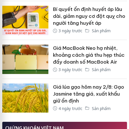
Bí quyết ổn định huyết áp lâu
dài, giảm nguy cơ đột quỵ cho
người tăng huyết áp
3 ngày trước
Sản phẩm
Giá MacBook Neo hạ nhiệt,
khoảng cách giá thu hẹp thúc
đẩy doanh số MacBook Air
3 ngày trước
Sản phẩm
Giá lúa gạo hôm nay 2/8: Gạo
Jasmine tăng giá, xuất khẩu
giữ ổn định
4 ngày trước
Sản phẩm
CHỨNG KHOÁN VIỆT NAM