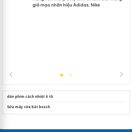
mại trong tháng 7
Hưng Yên: Xử lý 6 hộ kinh doanh bán
hàng giả mạo nhãn hiệu Adidas, Nike
dán phim cách nhiệt ô tô
Sửa máy rửa bát bosch