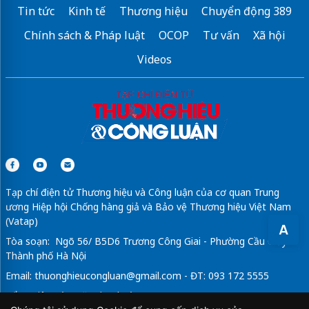
Tin tức
Kinh tế
Thương hiệu
Chuyển động 389
Chính sách & Pháp luật
OCOP
Tư vấn
Xã hội
Videos
Tạp chí điện tử Thương hiệu và Công luận của cơ quan Trung
ương Hiệp hội Chống hàng giả và Bảo vệ Thương hiệu Việt Nam
(Vatap)
A
Tòa soạn: Ngõ 56/ B5D6 Trương Công Giai - Phường Cầu Giấy -
Thành phố Hà Nội
Email:
thuonghieucongluan@gmail.com
- ĐT: 093 172 5555
Tổng Biên Tập: Vũ Đức Thuận