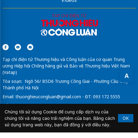
Tạp chí điện tử Thương hiệu và Công luận của cơ quan Trung
ương Hiệp hội Chống hàng giả và Bảo vệ Thương hiệu Việt Nam
(Vatap)
A
Tòa soạn: Ngõ 56/ B5D6 Trương Công Giai - Phường Cầu Giấy -
Thành phố Hà Nội
Email:
thuonghieucongluan@gmail.com
- ĐT: 093 172 5555
Tổng Biên Tập: Vũ Đức Thuận
Chúng tôi sử dụng Cookie để cung cấp dịch vụ của
Giấy phép hoạt động báo chí điện tử số 64/GP-BTTTT do Bộ
chúng tôi và nâng cao trải nghiệm của bạn. Bằng cách
OK
Thông tin và Truyền thông cấp ngày 21/2/2020.
sử dụng trang web này, bạn đã đồng ý với điều này.