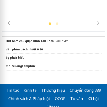
Hút hầm cầu quận Bình Tân
Toàn Cầu EnVim
dán phim cách nhiệt ô tô
bục phát biểu
moitruongtamphuc
Sửa máy rửa bát bosch
Tin tức
Kinh tế
Thương hiệu
Chuyển động 389
Chính sách & Pháp luật
OCOP
Tư vấn
Xã hội
Videos