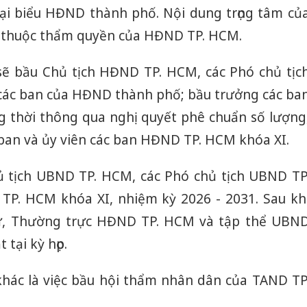
ại biểu HĐND thành phố. Nội dung trọng tâm củ
nh thuộc thẩm quyền của HĐND TP. HCM.
ẽ bầu Chủ tịch HĐND TP. HCM, các Phó chủ tịc
các ban của HĐND thành phố; bầu trưởng các ba
 thời thông qua nghị quyết phê chuẩn số lượng
ban và ủy viên các ban HĐND TP. HCM khóa XI.
hủ tịch UBND TP. HCM, các Phó chủ tịch UBND TP
TP. HCM khóa XI, nhiệm kỳ 2026 - 2031. Sau kh
sự, Thường trực HĐND TP. HCM và tập thể UBN
tại kỳ họp.
hác là việc bầu hội thẩm nhân dân của TAND TP