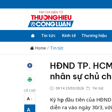
Tin tức
Kinh tế
Thương hiệu
Home
Tin tức
HĐND TP. HCM 
nhân sự chủ c
09:14 23/03/2026
Tin tức
CỠ CHỮ
A
Kỳ họp đầu tiên của HĐND
−
Cỡ chữ nhỏ
diễn ra vào ngày 30/3, vớ
A