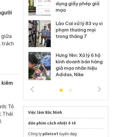
môi trường
dụng giấy phép giả
bả
anh
mạo
ki
người
 Thanh Hóa
Lào Cai xử lý 83 vụ vi
Cô
ại trong vụ
phạm thương mại
tìm
 giữa
xuất, buôn
trong tháng 7
án
 sào giả
bá
, trách
Hưng Yên: Xử lý 6 hộ
óa: Tìm bị
Th
kinh doanh bán hàng
g vụ án buôn
hạ
giả mạo nhãn hiệu
h sữa
bá
Adidas, Nike
 giả
Mo
 kiêm
ước Tô
Việc làm Bắc Ninh
c Thái
.
dán phim cách nhiệt ô tô
Công ty
pilotco1
tuyển dụng