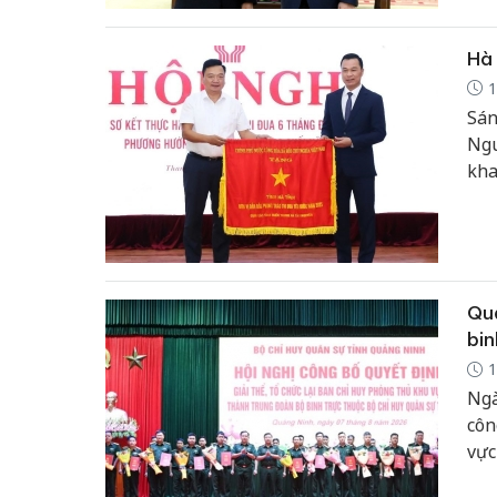
Hà 
1
Sán
Ngu
kha
Quả
bin
1
Ngà
côn
vực