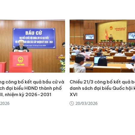
ng công bố kết quả bầu cử và
Chiều 21/3 công bố kết quả b
ch đại biểu HĐND thành phố
danh sách đại biểu Quốc hội
II, nhiệm kỳ 2026-2031
XVI
/2026
20/03/2026
Cà Mau:
công kh
sản phẩ