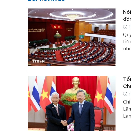
Nói
đản
1
Quy
lời
nhi
Tổn
Chủ
1
Chi
Lâm
Lan