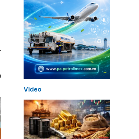
.
à
Video