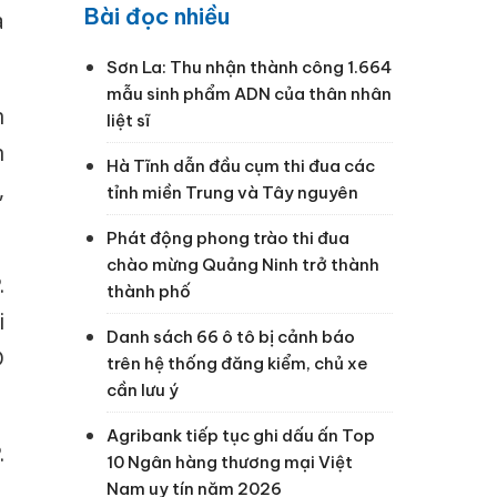
Bài đọc nhiều
a
Sơn La: Thu nhận thành công 1.664
mẫu sinh phẩm ADN của thân nhân
h
liệt sĩ
n
Hà Tĩnh dẫn đầu cụm thi đua các
,
tỉnh miền Trung và Tây nguyên
Phát động phong trào thi đua
chào mừng Quảng Ninh trở thành
.
thành phố
i
Danh sách 66 ô tô bị cảnh báo
D
trên hệ thống đăng kiểm, chủ xe
cần lưu ý
Agribank tiếp tục ghi dấu ấn Top
.
10 Ngân hàng thương mại Việt
Nam uy tín năm 2026