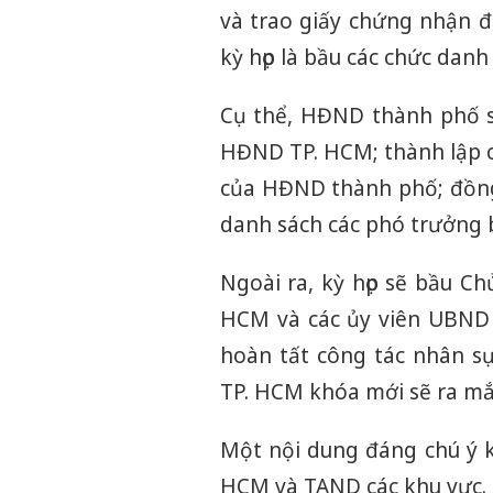
và trao giấy chứng nhận đ
kỳ họp là bầu các chức da
Cụ thể, HĐND thành phố s
HĐND TP. HCM; thành lập 
của HĐND thành phố; đồng
danh sách các phó trưởng 
Ngoài ra, kỳ họp sẽ bầu C
HCM và các ủy viên UBND 
hoàn tất công tác nhân 
TP. HCM khóa mới sẽ ra mắt 
Một nội dung đáng chú ý k
HCM và TAND các khu vực.