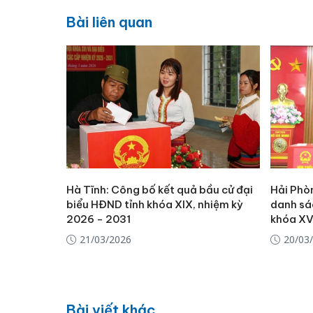
Bài liên quan
Hà Tĩnh: Công bố kết quả bầu cử đại
Hải Phò
biểu HĐND tỉnh khóa XIX, nhiệm kỳ
danh sá
2026 - 2031
khóa XV
21/03/2026
20/03
Bài viết khác