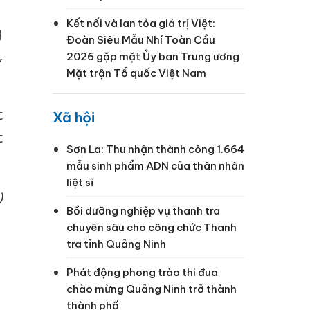
Kết nối và lan tỏa giá trị Việt:
g
Đoàn Siêu Mẫu Nhí Toàn Cầu
,
2026 gặp mặt Ủy ban Trung ương
Mặt trận Tổ quốc Việt Nam
c
Xã hội
c
Sơn La: Thu nhận thành công 1.664
mẫu sinh phẩm ADN của thân nhân
liệt sĩ
)
Bồi dưỡng nghiệp vụ thanh tra
chuyên sâu cho công chức Thanh
tra tỉnh Quảng Ninh
Phát động phong trào thi đua
chào mừng Quảng Ninh trở thành
thành phố