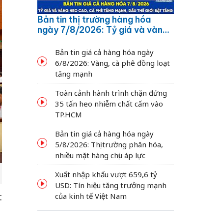
Bản tin thị trường hàng hóa
ngày 7/8/2026: Tỷ giá và vàng
neo cao, cà phê tăng mạnh,
dầu thế giới bật tăng
Bản tin giá cả hàng hóa ngày
6/8/2026: Vàng, cà phê đồng loạt
tăng mạnh
Toàn cảnh hành trình chặn đứng
35 tấn heo nhiễm chất cấm vào
TP.HCM
Bản tin giá cả hàng hóa ngày
5/8/2026: Thị trường phân hóa,
nhiều mặt hàng chịu áp lực
Xuất nhập khẩu vượt 659,6 tỷ
USD: Tín hiệu tăng trưởng mạnh
t
của kinh tế Việt Nam
1