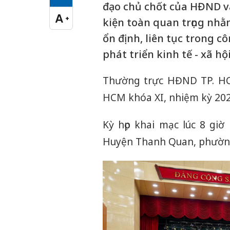
Cỡ chữ vừa
đạo chủ chốt của HĐND v
A
+
kiện toàn quan trọng nh
Cỡ chữ lớn
ổn định, liên tục trong c
phát triển kinh tế - xã h
Thường trực HĐND TP. HC
HCM khóa XI, nhiệm kỳ 202
Kỳ họp khai mạc lúc 8 giờ
Huyện Thanh Quan, phường