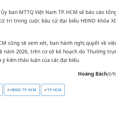
c Ủy ban MTTQ Việt Nam TP. HCM sẽ báo cáo tổn
 cử tri trong cuộc bầu cử đại biểu HĐND khóa XI
HCM cũng sẽ xem xét, ban hành nghị quyết về việ
 lệ năm 2026, trên cơ sở kế hoạch do Thường trự
ý kiến thảo luận của các đại biểu.
Hoàng Bách
(t/h
HĐND TP. HCM
TP. HCM