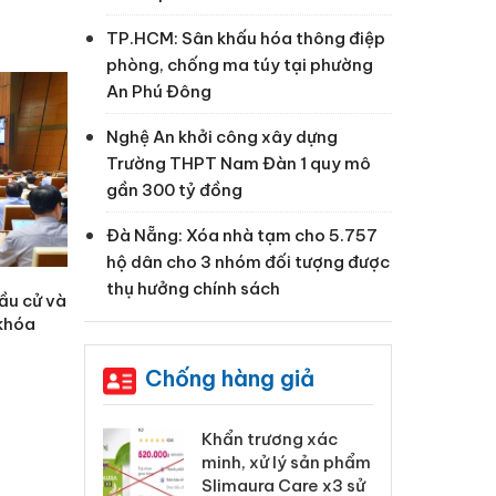
TP.HCM: Sân khấu hóa thông điệp
phòng, chống ma túy tại phường
An Phú Đông
Nghệ An khởi công xây dựng
Trường THPT Nam Đàn 1 quy mô
gần 300 tỷ đồng
Đà Nẵng: Xóa nhà tạm cho 5.757
hộ dân cho 3 nhóm đối tượng được
thụ hưởng chính sách
ầu cử và
 khóa
Chống hàng giả
 Tiêu hủy
Khẩn trương xác
Cà
ai hàng ngàn
minh, xử lý sản phẩm
cô
m nhập lậu,
Slimaura Care x3 sử
sả