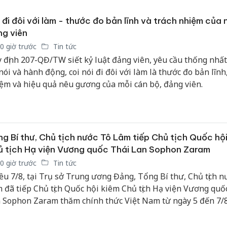
bảo vệ 
kinh do
 đi đôi với làm - thước đo bản lĩnh và trách nhiệm của 
g viên
Công an
0 giờ trước
Tin tức
tìm bị h
 định 207-QĐ/TW siết kỷ luật đảng viên, yêu cầu thống nhất
án sản 
bán yến
 nói và hành động, coi nói đi đôi với làm là thước đo bản lĩnh
ệm và hiệu quả nêu gương của mỗi cán bộ, đảng viên.
Thanh H
hại tron
bán bìn
Moyuum
g Bí thư, Chủ tịch nước Tô Lâm tiếp Chủ tịch Quốc hội
 tịch Hạ viện Vương quốc Thái Lan Sophon Zaram
0 giờ trước
Tin tức
ều 7/8, tại Trụ sở Trung ương Đảng, Tổng Bí thư, Chủ tịch n
 đã tiếp Chủ tịch Quốc hội kiêm Chủ tịch Hạ viện Vương quố
 Sophon Zaram thăm chính thức Việt Nam từ ngày 5 đến 7/8