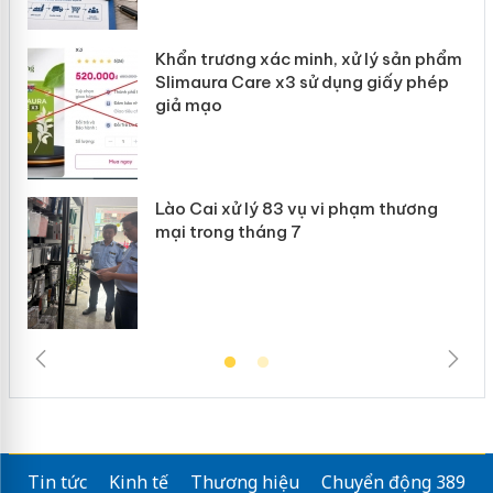
Khẩn trương xác minh, xử lý sản phẩm
ôi
Slimaura Care x3 sử dụng giấy phép
giả mạo
g
Lào Cai xử lý 83 vụ vi phạm thương
iả
mại trong tháng 7
Tin tức
Kinh tế
Thương hiệu
Chuyển động 389