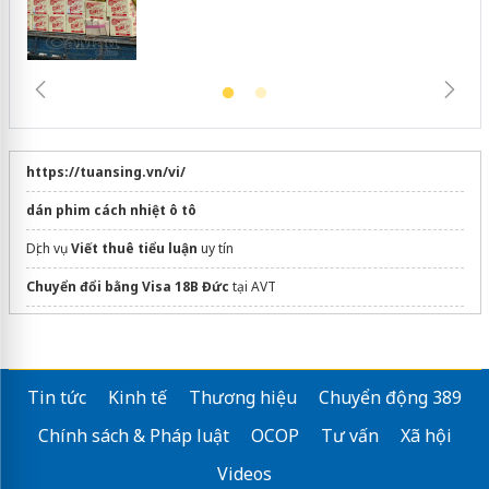
https://tuansing.vn/vi/
dán phim cách nhiệt ô tô
Dịch vụ
Viết thuê tiểu luận
uy tín
Chuyển đổi bằng Visa 18B Đức
tại AVT
Sửa máy rửa bát bosch
Tin tức
Kinh tế
Thương hiệu
Chuyển động 389
Chính sách & Pháp luật
OCOP
Tư vấn
Xã hội
Videos