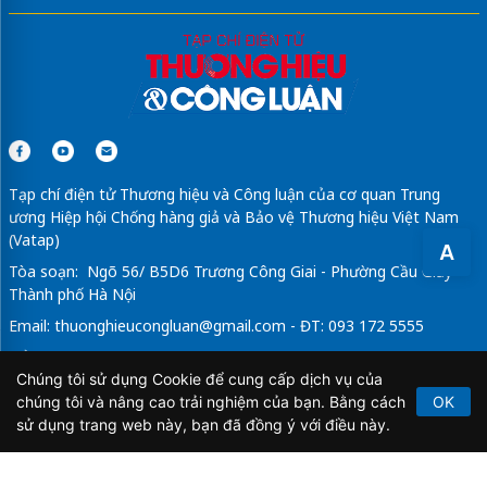
Tạp chí điện tử Thương hiệu và Công luận của cơ quan Trung
ương Hiệp hội Chống hàng giả và Bảo vệ Thương hiệu Việt Nam
(Vatap)
A
Tòa soạn: Ngõ 56/ B5D6 Trương Công Giai - Phường Cầu Giấy -
Thành phố Hà Nội
Email:
thuonghieucongluan@gmail.com
- ĐT: 093 172 5555
Tổng Biên Tập: Vũ Đức Thuận
Chúng tôi sử dụng Cookie để cung cấp dịch vụ của
Giấy phép hoạt động báo chí điện tử số 64/GP-BTTTT do Bộ
chúng tôi và nâng cao trải nghiệm của bạn. Bằng cách
OK
Thông tin và Truyền thông cấp ngày 21/2/2020.
sử dụng trang web này, bạn đã đồng ý với điều này.