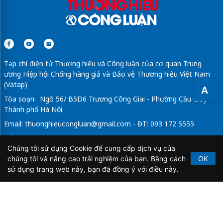
Tạp chí điện tử Thương hiệu và Công luận của cơ quan Trung
ương Hiệp hội Chống hàng giả và Bảo vệ Thương hiệu Việt Nam
(Vatap)
A
Tòa soạn: Ngõ 56/ B5D6 Trương Công Giai - Phường Cầu Giấy -
Thành phố Hà Nội
Email:
thuonghieucongluan@gmail.com
- ĐT: 093 172 5555
Tổng Biên Tập: Vũ Đức Thuận
Chúng tôi sử dụng Cookie để cung cấp dịch vụ của
Giấy phép hoạt động báo chí điện tử số 64/GP-BTTTT do Bộ
chúng tôi và nâng cao trải nghiệm của bạn. Bằng cách
OK
Thông tin và Truyền thông cấp ngày 21/2/2020.
sử dụng trang web này, bạn đã đồng ý với điều này.
Copyright © 2026
TẠP CHÍ THƯƠNG HIỆU & CÔNG
LUẬN
. All Rights Reserved.