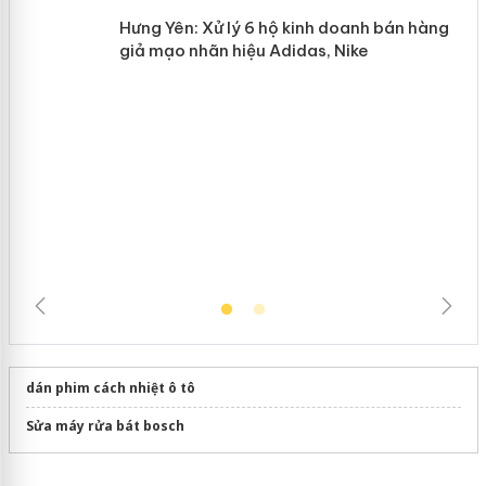
Lào Cai xử lý 83 vụ vi phạm thương
n
mại trong tháng 7
Hưng Yên: Xử lý 6 hộ kinh doanh bán
hàng giả mạo nhãn hiệu Adidas, Nike
dán phim cách nhiệt ô tô
Sửa máy rửa bát bosch