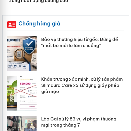
trong hoạt động quảng cáo
Chống hàng giả
àng
Bảo vệ thương hiệu từ gốc: Đừng để
“mất bò mới lo làm chuồng”
ản
Khẩn trương xác minh, xử lý sản phẩm
 án
Slimaura Care x3 sử dụng giấy phép
giả mạo
Lào Cai xử lý 83 vụ vi phạm thương
mại trong tháng 7