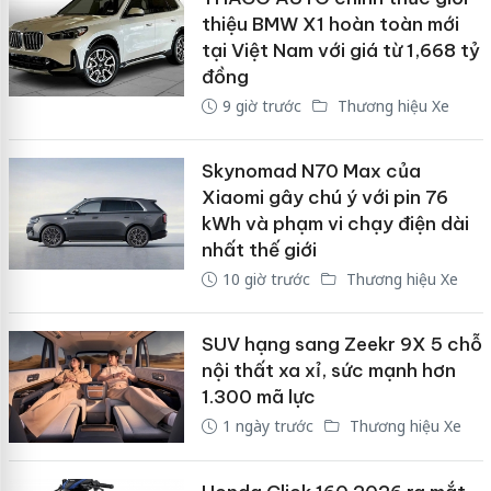
thiệu BMW X1 hoàn toàn mới
tại Việt Nam với giá từ 1,668 tỷ
đồng
9 giờ trước
Thương hiệu Xe
Skynomad N70 Max của
Xiaomi gây chú ý với pin 76
kWh và phạm vi chạy điện dài
nhất thế giới
10 giờ trước
Thương hiệu Xe
SUV hạng sang Zeekr 9X 5 chỗ
nội thất xa xỉ, sức mạnh hơn
1.300 mã lực
1 ngày trước
Thương hiệu Xe