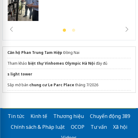
Căn hộ Phan Trung Tam Hiệp
Đồng Nai
Tham khảo
biệt thự Vinhomes Olympic Hà Nội
đầy đủ
s light tower
Sắp mở bán
chung cư Le Parc Place
tháng 7/2026
Lumiere Hanoi Seasons Garden
The nest bình dương
Tin tức
Kinh tế
Thương hiệu
Chuyển động 389
dán phim cách nhiệt ô tô
Chính sách & Pháp luật
OCOP
Tư vấn
Xã hội
Căn hộ cao cấp
celesta gold
thuộc khu đô thị Celesta City
Videos