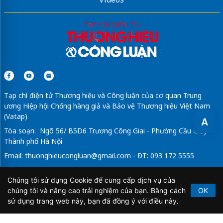
Sửa máy rửa bát bosch
iPhone 17 Pro CLICKBUY
esim iphone
Tạp chí điện tử Thương hiệu và Công luận của cơ quan Trung
ương Hiệp hội Chống hàng giả và Bảo vệ Thương hiệu Việt Nam
(Vatap)
A
Tòa soạn: Ngõ 56/ B5D6 Trương Công Giai - Phường Cầu Giấy -
Thành phố Hà Nội
Email:
thuonghieucongluan@gmail.com
- ĐT: 093 172 5555
Tổng Biên Tập: Vũ Đức Thuận
Chúng tôi sử dụng Cookie để cung cấp dịch vụ của
Giấy phép hoạt động báo chí điện tử số 64/GP-BTTTT do Bộ
chúng tôi và nâng cao trải nghiệm của bạn. Bằng cách
OK
Thông tin và Truyền thông cấp ngày 21/2/2020.
sử dụng trang web này, bạn đã đồng ý với điều này.