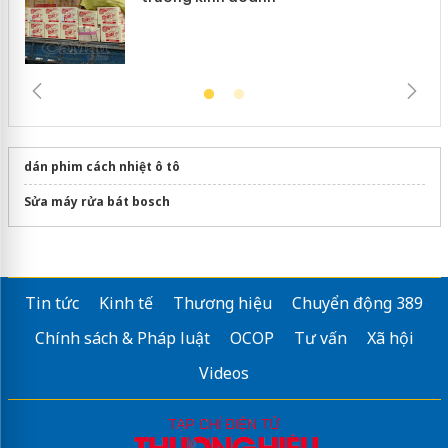
dán phim cách nhiệt ô tô
Sửa máy rửa bát bosch
Tin tức
Kinh tế
Thương hiệu
Chuyển động 389
Chính sách & Pháp luật
OCOP
Tư vấn
Xã hội
Videos