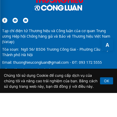
Tạp chí điện tử Thương hiệu và Công luận của cơ quan Trung
ương Hiệp hội Chống hàng giả và Bảo vệ Thương hiệu Việt Nam
(Vatap)
A
Tòa soạn: Ngõ 56/ B5D6 Trương Công Giai - Phường Cầu Giấy -
Thành phố Hà Nội
Email:
thuonghieucongluan@gmail.com
- ĐT: 093 172 5555
Tổng Biên Tập: Vũ Đức Thuận
Chúng tôi sử dụng Cookie để cung cấp dịch vụ của
Giấy phép hoạt động báo chí điện tử số 64/GP-BTTTT do Bộ
chúng tôi và nâng cao trải nghiệm của bạn. Bằng cách
OK
Thông tin và Truyền thông cấp ngày 21/2/2020.
sử dụng trang web này, bạn đã đồng ý với điều này.
Copyright © 2026
TẠP CHÍ THƯƠNG HIỆU & CÔNG
LUẬN
. All Rights Reserved.