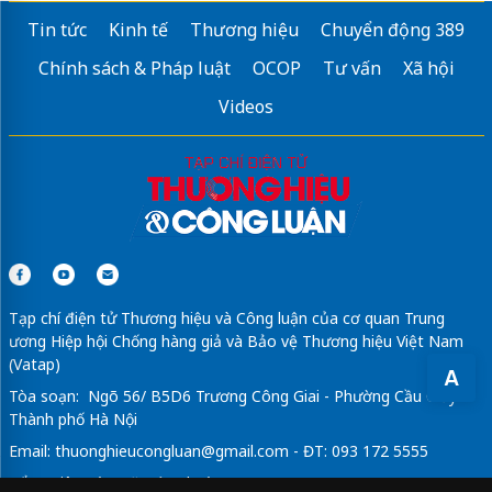
Tin tức
Kinh tế
Thương hiệu
Chuyển động 389
Chính sách & Pháp luật
OCOP
Tư vấn
Xã hội
Videos
Tạp chí điện tử Thương hiệu và Công luận của cơ quan Trung
ương Hiệp hội Chống hàng giả và Bảo vệ Thương hiệu Việt Nam
(Vatap)
A
Tòa soạn: Ngõ 56/ B5D6 Trương Công Giai - Phường Cầu Giấy -
Thành phố Hà Nội
Email:
thuonghieucongluan@gmail.com
- ĐT: 093 172 5555
Tổng Biên Tập: Vũ Đức Thuận