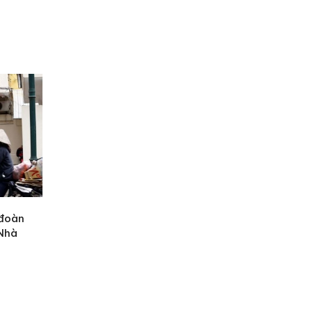
 đoàn
 Nhà