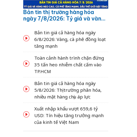
Bản tin thị trường hàng hóa
ngày 7/8/2026: Tỷ giá và vàng
neo cao, cà phê tăng mạnh,
dầu thế giới bật tăng
Bản tin giá cả hàng hóa ngày
6/8/2026: Vàng, cà phê đồng loạt
tăng mạnh
Toàn cảnh hành trình chặn đứng
35 tấn heo nhiễm chất cấm vào
TP.HCM
Bản tin giá cả hàng hóa ngày
5/8/2026: Thị trường phân hóa,
nhiều mặt hàng chịu áp lực
Xuất nhập khẩu vượt 659,6 tỷ
USD: Tín hiệu tăng trưởng mạnh
của kinh tế Việt Nam