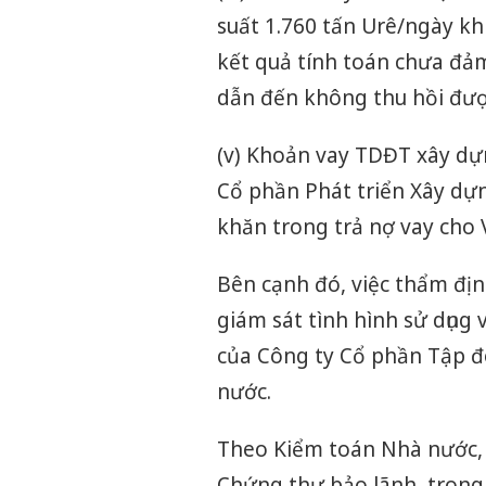
suất 1.760 tấn Urê/ngày khi
kết quả tính toán chưa đảm
dẫn đến không thu hồi được
(v) Khoản vay TDĐT xây dựn
Cổ phần Phát triển Xây dự
khăn trong trả nợ vay cho 
Bên cạnh đó, việc thẩm định
giám sát tình hình sử dụng 
của Công ty Cổ phần Tập đ
nước.
Theo Kiểm toán Nhà nước, v
Chứng thư bảo lãnh, trong 