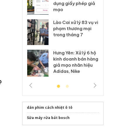
môi trường
dụng giấy phép giả
bả
anh
mạo
ki
 Thanh Hóa
Lào Cai xử lý 83 vụ vi
Cô
ại trong vụ
phạm thương mại
tìm
xuất, buôn
trong tháng 7
án
 sào giả
bá
Hưng Yên: Xử lý 6 hộ
óa: Tìm bị
Th
kinh doanh bán hàng
g vụ án buôn
hạ
giả mạo nhãn hiệu
h sữa
bá
Adidas, Nike
 giả
Mo
c
dán phim cách nhiệt ô tô
Sửa máy rửa bát bosch