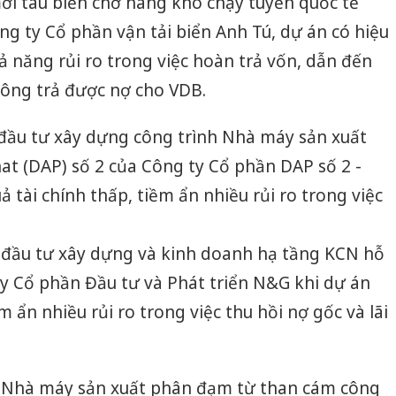
ới tàu biển chở hàng khô chạy tuyến quốc tế
ng ty Cổ phần vận tải biển Anh Tú, dự án có hiệu
ả năng rủi ro trong việc hoàn trả vốn, dẫn đến
hông trả được nợ cho VDB.
 đầu tư xây dựng công trình Nhà máy sản xuất
 (DAP) số 2 của Công ty Cổ phần DAP số 2 -
 tài chính thấp, tiềm ẩn nhiều rủi ro trong việc
n đầu tư xây dựng và kinh doanh hạ tầng KCN hỗ
y Cổ phần Đầu tư và Phát triển N&G khi dự án
m ẩn nhiều rủi ro trong việc thu hồi nợ gốc và lãi
n Nhà máy sản xuất phân đạm từ than cám công