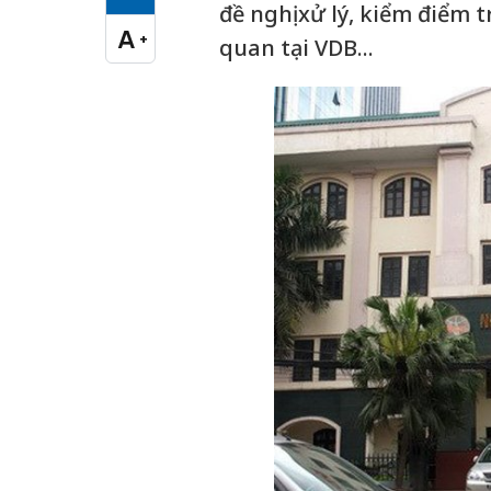
Cỡ chữ vừa
đề nghị xử lý, kiểm điểm t
A
+
quan tại VDB...
Cỡ chữ lớn