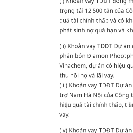
(i) Khoản vay TDĐT đóng m
trọng tải 12.500 tấn của Cô
quả tài chính thấp và có kh
phát sinh nợ quá hạn và k
(ii) Khoản vay TDĐT Dự án
phân bón Điamon Phootphat
Vinachem, dự án có hiệu quả
thu hồi nợ và lãi vay.
(iii) Khoản vay TDĐT Dự á
trợ Nam Hà Nội của Công t
hiệu quả tài chính thấp, tiề
vay.
(iv) Khoản vay TDĐT Dự á