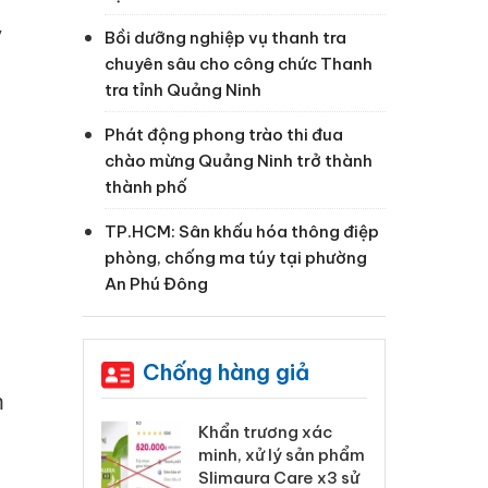
y
Bồi dưỡng nghiệp vụ thanh tra
chuyên sâu cho công chức Thanh
tra tỉnh Quảng Ninh
Phát động phong trào thi đua
chào mừng Quảng Ninh trở thành
thành phố
TP.HCM: Sân khấu hóa thông điệp
phòng, chống ma túy tại phường
An Phú Đông
Chống hàng giả
m
 Tiêu hủy
Khẩn trương xác
Cà
ai hàng ngàn
minh, xử lý sản phẩm
cô
m nhập lậu,
Slimaura Care x3 sử
sả