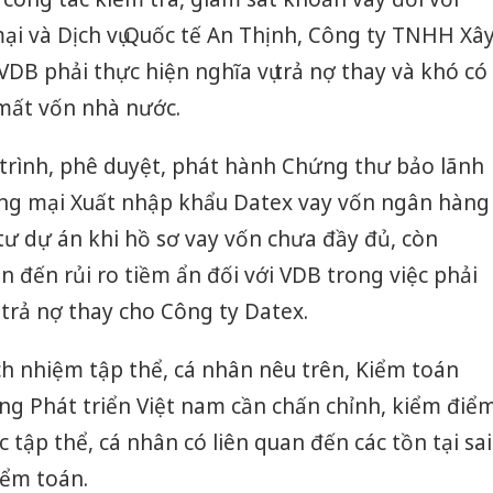
i và Dịch vụ Quốc tế An Thịnh, Công ty TNHH Xâ
B phải thực hiện nghĩa vụ trả nợ thay và khó có
 mất vốn nhà nước.
 trình, phê duyệt, phát hành Chứng thư bảo lãnh
ng mại Xuất nhập khẩu Datex vay vốn ngân hàng
ư dự án khi hồ sơ vay vốn chưa đầy đủ, còn
ẫn đến rủi ro tiềm ẩn đối với VDB trong việc phải
 trả nợ thay cho Công ty Datex.
h nhiệm tập thể, cá nhân nêu trên, Kiểm toán
g Phát triển Việt nam cần chấn chỉnh, kiểm điể
Cà Mau:
c tập thể, cá nhân có liên quan đến các tồn tại sai
công kh
iểm toán.
sản phẩ