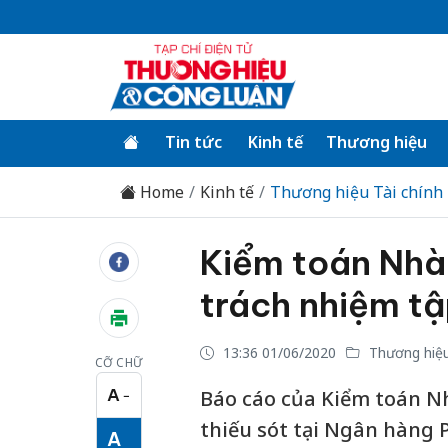
Tin tức
Kinh tế
Thương hiệu
Home
Kinh tế
Thương hiệu Tài chính
Kiểm toán Nhà
trách nhiệm tậ
13:36 01/06/2020
Thương hiệu
CỠ CHỮ
A
Báo cáo của Kiểm toán Nh
−
Cỡ chữ nhỏ
thiếu sót tại Ngân hàng 
A