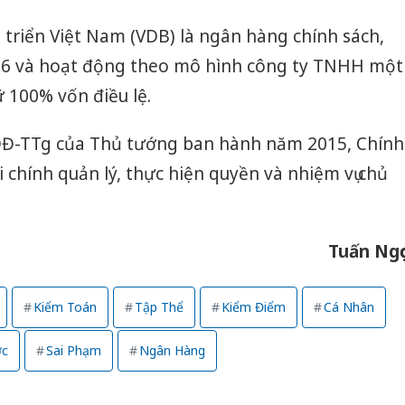
bảo vệ 
kinh do
triển Việt Nam (VDB) là ngân hàng chính sách,
06 và hoạt động theo mô hình công ty TNHH một
Công an
tìm bị h
 100% vốn điều lệ.
án sản 
bán yến
QĐ-TTg của Thủ tướng ban hành năm 2015, Chính
Thanh H
 chính quản lý, thực hiện quyền và nhiệm vụ chủ
hại tron
bán bìn
Moyuum
Tuấn Ngọ
Kiểm Toán
Tập Thể
Kiểm Điểm
Cá Nhân
ớc
Sai Phạm
Ngân Hàng