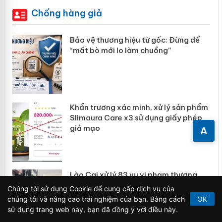
Chống hàng giả
àng
Bảo vệ thương hiệu từ gốc: Đừng để
“mất bò mới lo làm chuồng”
ản
Khẩn trương xác minh, xử lý sản phẩm
 án
Slimaura Care x3 sử dụng giấy phép
giả mạo
A
Lào Cai xử lý 83 vụ vi phạm thương
mại trong tháng 7
Chúng tôi sử dụng Cookie để cung cấp dịch vụ của
chúng tôi và nâng cao trải nghiệm của bạn. Bằng cách
OK
sử dụng trang web này, bạn đã đồng ý với điều này.