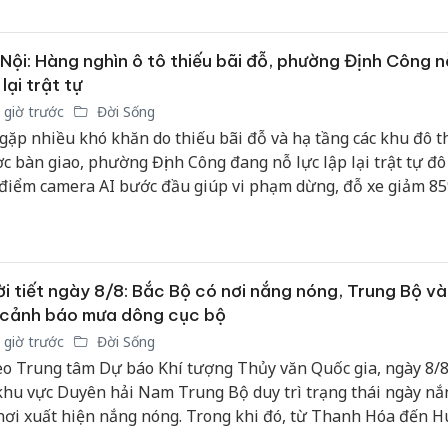
sản phẩ
bảo vệ 
kinh do
Nội: Hàng nghìn ô tô thiếu bãi đỗ, phường Định Công n
 lại trật tự
Công an
 giờ trước
Đời Sống
tìm bị h
gặp nhiều khó khăn do thiếu bãi đỗ và hạ tầng các khu đô th
án sản 
c bàn giao, phường Định Công đang nỗ lực lập lại trật tự đô t
bán yến
 điểm camera AI bước đầu giúp vi phạm dừng, đỗ xe giảm 85
Thanh H
hại tron
bán bìn
Moyuum
i tiết ngày 8/8: Bắc Bộ có nơi nắng nóng, Trung Bộ v
 cảnh báo mưa dông cục bộ
 giờ trước
Đời Sống
o Trung tâm Dự báo Khí tượng Thủy văn Quốc gia, ngày 8/8
khu vực Duyên hải Nam Trung Bộ duy trì trạng thái ngày nắ
nơi xuất hiện nắng nóng. Trong khi đó, từ Thanh Hóa đến H
yên và Nam Bộ tiếp tục có mưa rào, dông rải rác, cục bộ có