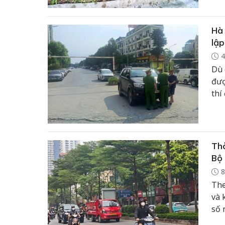
Hà 
lập
4
Dù 
đượ
thí
Thờ
Bộ
8
The
và 
số 
Ngu