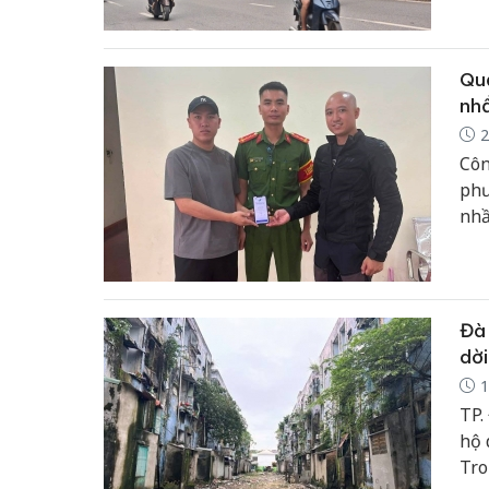
to 
Quả
nhầ
2
Côn
phư
nhầ
Đà 
dời
1
TP.
hộ 
Tro