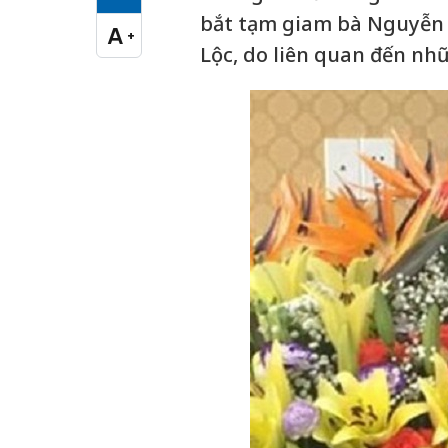
Cỡ chữ vừa
bắt tạm giam bà Nguyễn 
A
+
Cỡ chữ lớn
Lộc, do liên quan đến nhữ