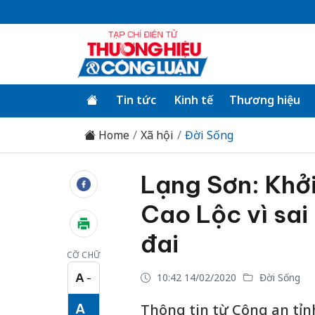
Tin tức
Kinh tế
Thương hiệu
Home
Xã hội
Đời Sống
Lạng Sơn: Khởi
Cao Lộc vì sai
đai
CỠ CHỮ
A
10:42 14/02/2020
Đời Sống
−
Cỡ chữ nhỏ
A
Thông tin từ Công an tỉn