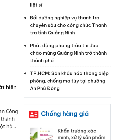
liệt sĩ
Bồi dưỡng nghiệp vụ thanh tra
chuyên sâu cho công chức Thanh
tra tỉnh Quảng Ninh
Phát động phong trào thi đua
chào mừng Quảng Ninh trở thành
thành phố
TP.HCM: Sân khấu hóa thông điệp
phòng, chống ma túy tại phường
t hiện
An Phú Đông
Ban Công
Chống hàng giả
 thành
ột hộ
 Tiêu hủy
Khẩn trương xác
Cà
ai hàng ngàn
minh, xử lý sản phẩm
cô