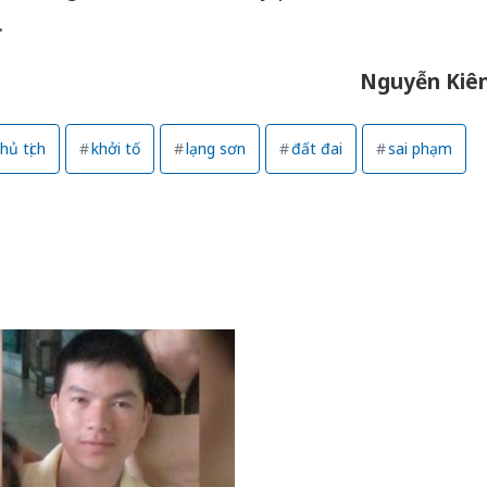
.
Nguyễn Kiê
hủ tịch
khởi tố
lạng sơn
đất đai
sai phạm