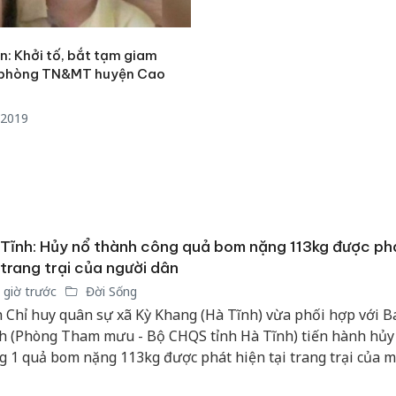
n: Khởi tố, bắt tạm giam
 phòng TN&MT huyện Cao
/2019
Tĩnh: Hủy nổ thành công quả bom nặng 113kg được phá
 trang trại của người dân
 giờ trước
Đời Sống
 Chỉ huy quân sự xã Kỳ Khang (Hà Tĩnh) vừa phối hợp với 
h (Phòng Tham mưu - Bộ CHQS tỉnh Hà Tĩnh) tiến hành hủy
g 1 quả bom nặng 113kg được phát hiện tại trang trại của m
Cà Mau:
 trên địa bàn.
công kh