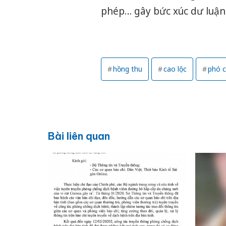
phép… gây bức xúc dư luận
hồng thu
cao lộc
phó c
Bài liên quan