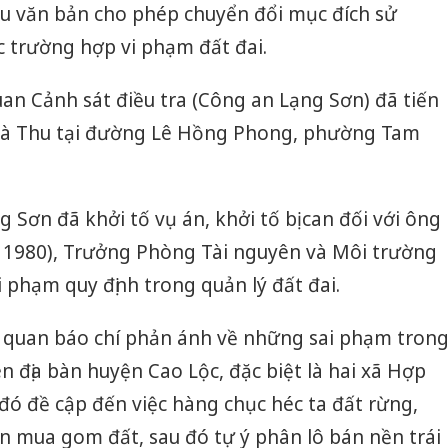
ều văn bản cho phép chuyển đổi mục đích sử
 trường hợp vi phạm đất đai.
uan Cảnh sát điều tra (Công an Lạng Sơn) đã tiến
bà Thu tại đường Lê Hồng Phong, phường Tam
 Sơn đã khởi tố vụ án, khởi tố bị can đối với ông
1980), Trưởng Phòng Tài nguyên và Môi trường
 phạm quy định trong quản lý đất đai.
ơ quan báo chí phản ánh về những sai phạm tron
ên địa bàn huyện Cao Lộc, đặc biệt là hai xã Hợp
đó đề cập đến việc hàng chục héc ta đất rừng,
 dân mua gom đất, sau đó tự ý phân lô bán nền trái