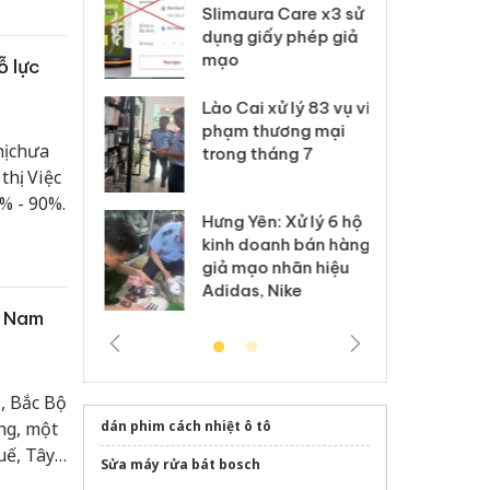
m nhập lậu,
Slimaura Care x3 sử
sả
môi trường
dụng giấy phép giả
bả
anh
mạo
ki
ỗ lực
 Thanh Hóa
Lào Cai xử lý 83 vụ vi
Cô
ại trong vụ
phạm thương mại
tìm
ị chưa
xuất, buôn
trong tháng 7
án
hị. Việc
 sào giả
bá
% - 90%.
Hưng Yên: Xử lý 6 hộ
óa: Tìm bị
Th
kinh doanh bán hàng
g vụ án buôn
hạ
giả mạo nhãn hiệu
h sữa
bá
Adidas, Nike
 giả
Mo
à Nam
, Bắc Bộ
ng, một
dán phim cách nhiệt ô tô
uế, Tây
Sửa máy rửa bát bosch
 nơi mưa