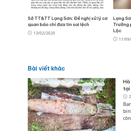
Sở TT&TT Lạng Sơn: Đề nghị xử lý cơ
Lạng Sơ
quan báo chí đưa tin sai lệch
Trưởng
Lộc
13/02/2020
11/09
Bài viết khác
Hà 
tại
2
Ban
bin
côn
dân