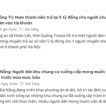
kèm nguy cơ lốc, sét và gió giật mạnh.
ng Trị: Nam thanh niên trả lại 5 tỷ đồng cho người ch
m vào tài khoản
0 giờ trước
Đời Sống
g an xã Hoàn Lão, tỉnh Quảng Trị vừa hỗ trợ một người dân t
ơng chuyển trả lại số tiền 5 tỷ đồng cho 1 người chuyển kh
m ở thành phố Hà Nội.
Nẵng: Người dân khu chung cư xuống cấp mong muốn 
 trước mùa mưa, bão
 ngày trước
Đời Sống
 Đà Nẵng đang triển khai phương án di dời, bố trí tái định cư
dân sinh sống tại những khu chung cư đã xuống cấp trầm tr
ng khi chờ thực hiện, nhiều người dân mong muốn việc di d