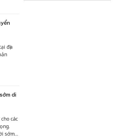
uyển
ại địa
oản
sớm di
 cho các
ọng.
ời sớm