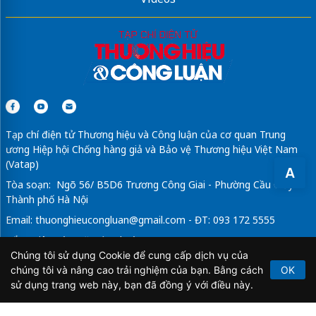
Tạp chí điện tử Thương hiệu và Công luận của cơ quan Trung
ương Hiệp hội Chống hàng giả và Bảo vệ Thương hiệu Việt Nam
(Vatap)
A
Tòa soạn: Ngõ 56/ B5D6 Trương Công Giai - Phường Cầu Giấy -
Thành phố Hà Nội
Email:
thuonghieucongluan@gmail.com
- ĐT: 093 172 5555
Tổng Biên Tập: Vũ Đức Thuận
Chúng tôi sử dụng Cookie để cung cấp dịch vụ của
Giấy phép hoạt động báo chí điện tử số 64/GP-BTTTT do Bộ
chúng tôi và nâng cao trải nghiệm của bạn. Bằng cách
OK
Thông tin và Truyền thông cấp ngày 21/2/2020.
sử dụng trang web này, bạn đã đồng ý với điều này.